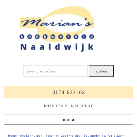
Zoeken
Zoeken
naar:
0174-622168
INLOGGEN MIJN ACCOUNT
Home
/
Keukenhulpen
/
Peper- en Zoutmolens
/
Zoutmolen nw Paris 22cm