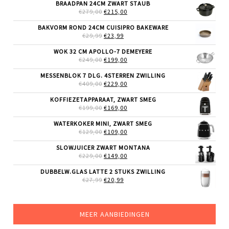
BRAADPAN 24CM ZWART STAUB
OORSPRONKELIJKE
HUIDIGE
€
279,00
€
215,00
PRIJS
PRIJS
WAS:
IS:
BAKVORM ROND 24CM CUISIPRO BAKEWARE
€279,00.
€215,00.
OORSPRONKELIJKE
HUIDIGE
€
29,99
€
23,99
PRIJS
PRIJS
WAS:
IS:
WOK 32 CM APOLLO-7 DEMEYERE
€29,99.
€23,99.
OORSPRONKELIJKE
HUIDIGE
€
249,00
€
199,00
PRIJS
PRIJS
WAS:
IS:
MESSENBLOK 7 DLG. 4STERREN ZWILLING
€249,00.
€199,00.
OORSPRONKELIJKE
HUIDIGE
€
409,00
€
229,00
PRIJS
PRIJS
WAS:
IS:
KOFFIEZETAPPARAAT, ZWART SMEG
€409,00.
€229,00.
OORSPRONKELIJKE
HUIDIGE
€
199,00
€
169,00
PRIJS
PRIJS
WAS:
IS:
WATERKOKER MINI, ZWART SMEG
€199,00.
€169,00.
OORSPRONKELIJKE
HUIDIGE
€
129,00
€
109,00
PRIJS
PRIJS
WAS:
IS:
SLOWJUICER ZWART MONTANA
€129,00.
€109,00.
OORSPRONKELIJKE
HUIDIGE
€
229,00
€
149,00
PRIJS
PRIJS
WAS:
IS:
DUBBELW.GLAS LATTE 2 STUKS ZWILLING
€229,00.
€149,00.
OORSPRONKELIJKE
HUIDIGE
€
27,99
€
20,99
PRIJS
PRIJS
WAS:
IS:
€27,99.
€20,99.
MEER AANBIEDINGEN