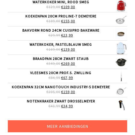
WATERKOKER MINI, ROOD SMEG
OORSPRONKELIJKE
HUIDIGE
€
129,00
€
109,00
PRIJS
PRIJS
WAS:
IS:
KOEKENPAN 20CM PROLINE-7 DEMEYERE
€129,00.
€109,00.
OORSPRONKELIJKE
HUIDIGE
€
189,00
€
155,00
PRIJS
PRIJS
WAS:
IS:
BAKVORM ROND 24CM CUISIPRO BAKEWARE
€189,00.
€155,00.
OORSPRONKELIJKE
HUIDIGE
€
29,99
€
23,99
PRIJS
PRIJS
WAS:
IS:
WATERKOKER, PASTELBLAUW SMEG
€29,99.
€23,99.
OORSPRONKELIJKE
HUIDIGE
€
169,00
€
139,00
PRIJS
PRIJS
WAS:
IS:
BRAADPAN 28CM ZWART STAUB
€169,00.
€139,00.
OORSPRONKELIJKE
HUIDIGE
€
349,00
€
269,00
PRIJS
PRIJS
WAS:
IS:
VLEESMES 20CM PROF.S. ZWILLING
€349,00.
€269,00.
OORSPRONKELIJKE
HUIDIGE
€
84,99
€
67,99
PRIJS
PRIJS
WAS:
IS:
KOEKENPAN 32CM NANOTOUCH INDUSTRY-5 DEMEYERE
€84,99.
€67,99.
OORSPRONKELIJKE
HUIDIGE
€
205,00
€
159,00
PRIJS
PRIJS
WAS:
IS:
NOTENKRAKER ZWART DROSSELMEYER
€205,00.
€159,00.
OORSPRONKELIJKE
HUIDIGE
€
43,99
€
34,99
PRIJS
PRIJS
WAS:
IS:
€43,99.
€34,99.
MEER AANBIEDINGEN