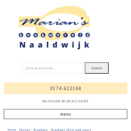
Zoeken
Zoeken
naar:
0174-622168
INLOGGEN MIJN ACCOUNT
Home
/
Pannen
/
Braadpan
/
Braadpan 28cm laag zwart