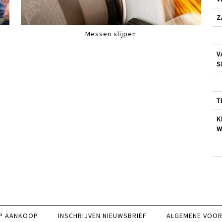
Z
Messen slijpen
V
S
T
K
W
P AANKOOP
INSCHRIJVEN NIEUWSBRIEF
ALGEMENE VOO