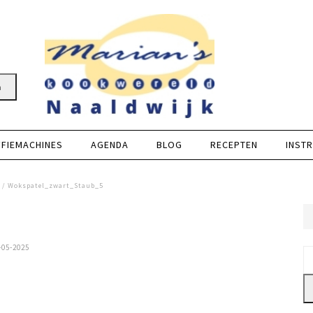
n
FFIEMACHINES
AGENDA
BLOG
RECEPTEN
INSTR
/ Wokspatel_zwart_Staub_5
-05-2025
Z
na