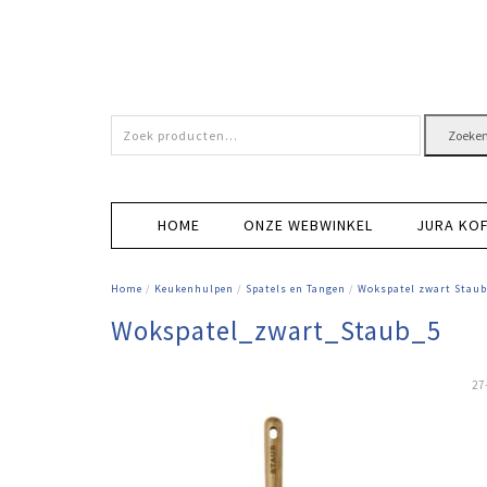
Zoeken
Zoeke
naar:
HOME
ONZE WEBWINKEL
JURA KO
Home
/
Keukenhulpen
/
Spatels en Tangen
/
Wokspatel zwart Staub
Wokspatel_zwart_Staub_5
27