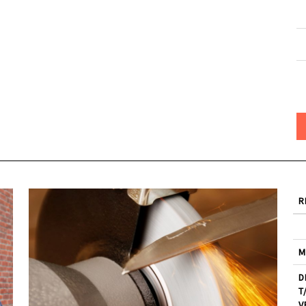
R
M
D
T
V