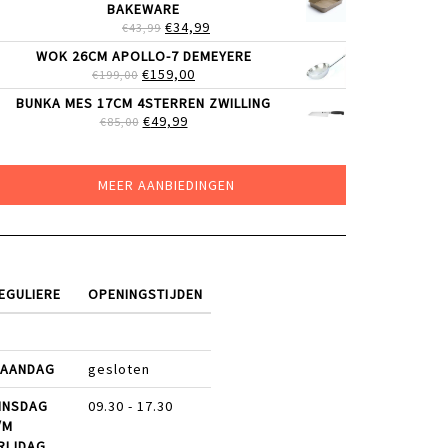
BAKEWARE
€219,00.
€179,00.
OORSPRONKELIJKE
HUIDIGE
€
34,99
€
43,99
PRIJS
PRIJS
WOK 26CM APOLLO-7 DEMEYERE
WAS:
IS:
OORSPRONKELIJKE
HUIDIGE
€
159,00
€
199,00
€43,99.
€34,99.
PRIJS
PRIJS
BUNKA MES 17CM 4STERREN ZWILLING
WAS:
IS:
OORSPRONKELIJKE
HUIDIGE
€
49,99
€
85,00
€199,00.
€159,00.
PRIJS
PRIJS
WAS:
IS:
€85,00.
€49,99.
MEER AANBIEDINGEN
EGULIERE
OPENINGSTIJDEN
AANDAG
gesloten
INSDAG
09.30 - 17.30
/M
RIJDAG