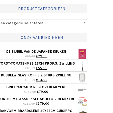
PRODUCTCATEGORIEËN
Een categorie selecteren
ONZE AANBIEDINGEN
DE BIJBEL VAN DE JAPANSE KEUKEN
OORSPRONKELIJKE
HUIDIGE
€
29,99
€
36,99
PRIJS
PRIJS
ORST-TOMATENMES 13CM PROF.S. ZWILLING
WAS:
IS:
OORSPRONKELIJKE
HUIDIGE
€
55,99
€
69,99
€36,99.
€29,99.
PRIJS
PRIJS
DUBBELW.GLAS KOFFIE 2 STUKS ZWILLING
WAS:
IS:
OORSPRONKELIJKE
HUIDIGE
€
14,99
€
19,99
€69,99.
€55,99.
PRIJS
PRIJS
GRILLPAN 24CM RESTO-3 DEMEYERE
WAS:
IS:
OORSPRONKELIJKE
HUIDIGE
€
79,00
€
139,00
€19,99.
€14,99.
PRIJS
PRIJS
OK 30CM+GLASDEKSEL APOLLO-7 DEMEYERE
WAS:
IS:
OORSPRONKELIJKE
HUIDIGE
€
179,00
€
219,00
€139,00.
€79,00.
PRIJS
PRIJS
BAKVORM-BRAADSLEDE 40X28CM CUISIPRO
WAS:
IS: