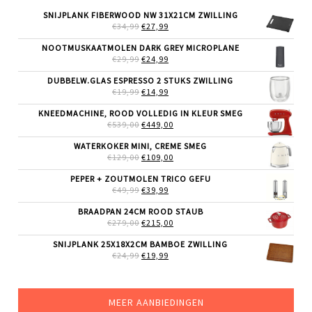
SNIJPLANK FIBERWOOD NW 31X21CM ZWILLING
OORSPRONKELIJKE
HUIDIGE
€
34,99
€
27,99
PRIJS
PRIJS
WAS:
IS:
NOOTMUSKAATMOLEN DARK GREY MICROPLANE
€34,99.
€27,99.
OORSPRONKELIJKE
HUIDIGE
€
29,99
€
24,99
PRIJS
PRIJS
WAS:
IS:
DUBBELW.GLAS ESPRESSO 2 STUKS ZWILLING
€29,99.
€24,99.
OORSPRONKELIJKE
HUIDIGE
€
19,99
€
14,99
PRIJS
PRIJS
WAS:
IS:
KNEEDMACHINE, ROOD VOLLEDIG IN KLEUR SMEG
€19,99.
€14,99.
OORSPRONKELIJKE
HUIDIGE
€
539,00
€
449,00
PRIJS
PRIJS
WAS:
IS:
WATERKOKER MINI, CREME SMEG
€539,00.
€449,00.
OORSPRONKELIJKE
HUIDIGE
€
129,00
€
109,00
PRIJS
PRIJS
WAS:
IS:
PEPER + ZOUTMOLEN TRICO GEFU
€129,00.
€109,00.
OORSPRONKELIJKE
HUIDIGE
€
49,99
€
39,99
PRIJS
PRIJS
WAS:
IS:
BRAADPAN 24CM ROOD STAUB
€49,99.
€39,99.
OORSPRONKELIJKE
HUIDIGE
€
279,00
€
215,00
PRIJS
PRIJS
WAS:
IS:
SNIJPLANK 25X18X2CM BAMBOE ZWILLING
€279,00.
€215,00.
OORSPRONKELIJKE
HUIDIGE
€
24,99
€
19,99
PRIJS
PRIJS
WAS:
IS:
€24,99.
€19,99.
MEER AANBIEDINGEN