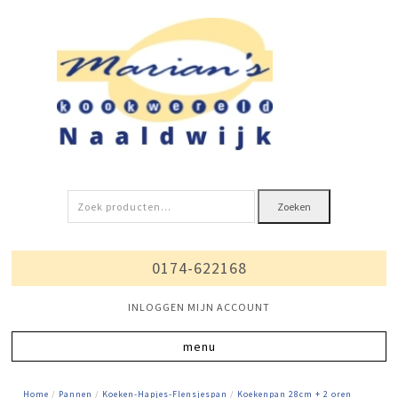
Zoeken
Zoeken
naar:
0174-622168
INLOGGEN MIJN ACCOUNT
Home
/
Pannen
/
Koeken-Hapjes-Flensjespan
/
Koekenpan 28cm + 2 oren