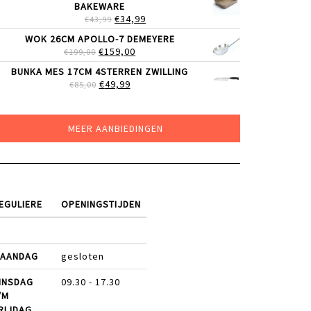
BAKEWARE
€219,00.
€179,00.
OORSPRONKELIJKE
HUIDIGE
€
34,99
€
43,99
PRIJS
PRIJS
WOK 26CM APOLLO-7 DEMEYERE
WAS:
IS:
OORSPRONKELIJKE
HUIDIGE
€
159,00
€
199,00
€43,99.
€34,99.
PRIJS
PRIJS
BUNKA MES 17CM 4STERREN ZWILLING
WAS:
IS:
OORSPRONKELIJKE
HUIDIGE
€
49,99
€
85,00
€199,00.
€159,00.
PRIJS
PRIJS
WAS:
IS:
€85,00.
€49,99.
MEER AANBIEDINGEN
EGULIERE
OPENINGSTIJDEN
AANDAG
gesloten
INSDAG
09.30 - 17.30
/M
RIJDAG