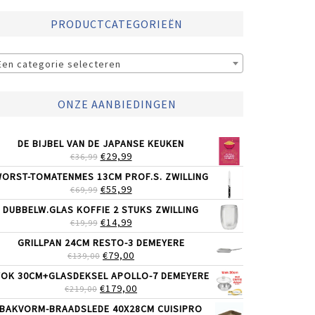
PRODUCTCATEGORIEËN
Een categorie selecteren
ONZE AANBIEDINGEN
DE BIJBEL VAN DE JAPANSE KEUKEN
OORSPRONKELIJKE
HUIDIGE
€
29,99
€
36,99
PRIJS
PRIJS
ORST-TOMATENMES 13CM PROF.S. ZWILLING
WAS:
IS:
OORSPRONKELIJKE
HUIDIGE
€
55,99
€
69,99
€36,99.
€29,99.
PRIJS
PRIJS
DUBBELW.GLAS KOFFIE 2 STUKS ZWILLING
WAS:
IS:
OORSPRONKELIJKE
HUIDIGE
€
14,99
€
19,99
€69,99.
€55,99.
PRIJS
PRIJS
GRILLPAN 24CM RESTO-3 DEMEYERE
WAS:
IS:
OORSPRONKELIJKE
HUIDIGE
€
79,00
€
139,00
€19,99.
€14,99.
PRIJS
PRIJS
OK 30CM+GLASDEKSEL APOLLO-7 DEMEYERE
WAS:
IS:
OORSPRONKELIJKE
HUIDIGE
€
179,00
€
219,00
€139,00.
€79,00.
PRIJS
PRIJS
BAKVORM-BRAADSLEDE 40X28CM CUISIPRO
WAS:
IS: