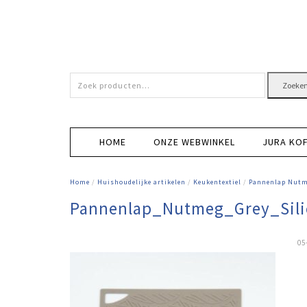
Zoeken
Zoeke
naar:
HOME
ONZE WEBWINKEL
JURA KO
Home
/
Huishoudelijke artikelen
/
Keukentextiel
/
Pannenlap Nutme
Pannenlap_Nutmeg_Grey_Sili
05