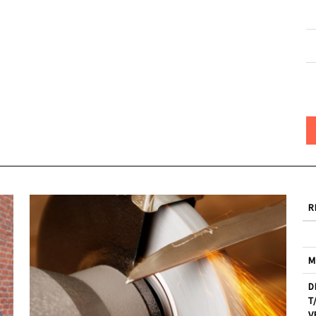
R
M
D
T
V