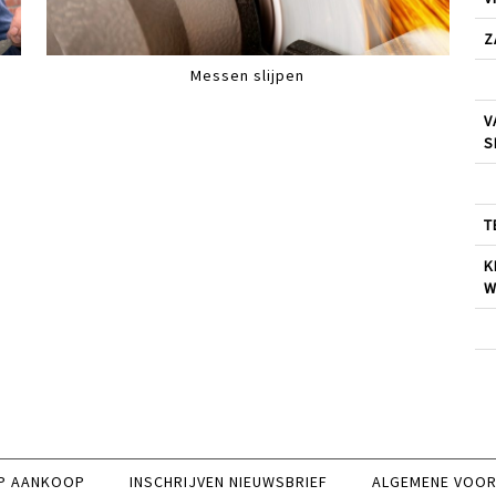
Z
Messen slijpen
V
S
T
K
W
P AANKOOP
INSCHRIJVEN NIEUWSBRIEF
ALGEMENE VOO