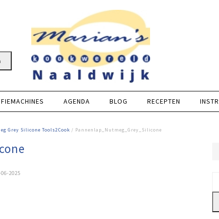
n
FFIEMACHINES
AGENDA
BLOG
RECEPTEN
INSTR
g Grey Silicone Tools2Cook
/ Pannenlap_Nutmeg_Grey_Silicone
cone
-06-2025
Z
na