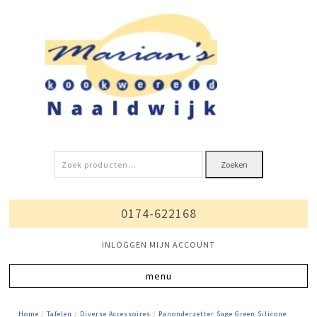
Zoeken
Zoeken
naar:
0174-622168
INLOGGEN MIJN ACCOUNT
Home
/
Tafelen
/
Diverse Accessoires
/
Panonderzetter Sage Green Silicone