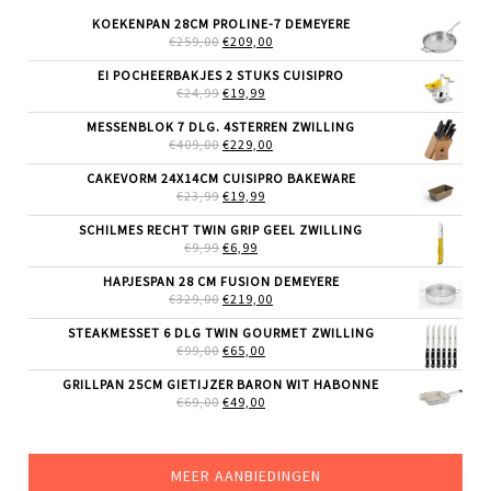
KOEKENPAN 28CM PROLINE-7 DEMEYERE
OORSPRONKELIJKE
HUIDIGE
€
259,00
€
209,00
PRIJS
PRIJS
WAS:
IS:
EI POCHEERBAKJES 2 STUKS CUISIPRO
€259,00.
€209,00.
OORSPRONKELIJKE
HUIDIGE
€
24,99
€
19,99
PRIJS
PRIJS
WAS:
IS:
MESSENBLOK 7 DLG. 4STERREN ZWILLING
€24,99.
€19,99.
OORSPRONKELIJKE
HUIDIGE
€
409,00
€
229,00
PRIJS
PRIJS
WAS:
IS:
CAKEVORM 24X14CM CUISIPRO BAKEWARE
€409,00.
€229,00.
OORSPRONKELIJKE
HUIDIGE
€
23,99
€
19,99
PRIJS
PRIJS
WAS:
IS:
SCHILMES RECHT TWIN GRIP GEEL ZWILLING
€23,99.
€19,99.
OORSPRONKELIJKE
HUIDIGE
€
9,99
€
6,99
PRIJS
PRIJS
WAS:
IS:
HAPJESPAN 28 CM FUSION DEMEYERE
€9,99.
€6,99.
OORSPRONKELIJKE
HUIDIGE
€
329,00
€
219,00
PRIJS
PRIJS
WAS:
IS:
STEAKMESSET 6 DLG TWIN GOURMET ZWILLING
€329,00.
€219,00.
OORSPRONKELIJKE
HUIDIGE
€
99,00
€
65,00
PRIJS
PRIJS
WAS:
IS:
GRILLPAN 25CM GIETIJZER BARON WIT HABONNE
€99,00.
€65,00.
OORSPRONKELIJKE
HUIDIGE
€
69,00
€
49,00
PRIJS
PRIJS
WAS:
IS:
€69,00.
€49,00.
MEER AANBIEDINGEN