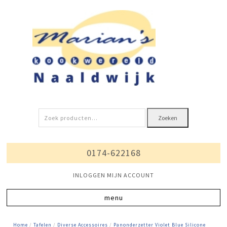
Zoeken
Zoeken
naar:
0174-622168
INLOGGEN MIJN ACCOUNT
Home
/
Tafelen
/
Diverse Accessoires
/
Panonderzetter Violet Blue Silicone