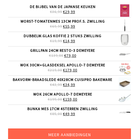
DE BIJBEL VAN DE JAPANSE KEUKEN
OORSPRONKELIJKE
HUIDIGE
€
36,99
€
29,99
PRIJS
PRIJS
WAS:
IS:
WORST-TOMATENMES 13CM PROF.S. ZWILLING
€36,99.
€29,99.
OORSPRONKELIJKE
HUIDIGE
€
69,99
€
55,99
PRIJS
PRIJS
WAS:
IS:
DUBBELW.GLAS KOFFIE 2 STUKS ZWILLING
€69,99.
€55,99.
OORSPRONKELIJKE
HUIDIGE
€
19,99
€
14,99
PRIJS
PRIJS
WAS:
IS:
GRILLPAN 24CM RESTO-3 DEMEYERE
€19,99.
€14,99.
OORSPRONKELIJKE
HUIDIGE
€
139,00
€
79,00
PRIJS
PRIJS
WAS:
IS:
WOK 30CM+GLASDEKSEL APOLLO-7 DEMEYERE
€139,00.
€79,00.
OORSPRONKELIJKE
HUIDIGE
€
219,00
€
179,00
PRIJS
PRIJS
WAS:
IS:
BAKVORM-BRAADSLEDE 40X28CM CUISIPRO BAKEWARE
€219,00.
€179,00.
OORSPRONKELIJKE
HUIDIGE
€
43,99
€
34,99
PRIJS
PRIJS
WAS:
IS:
WOK 26CM APOLLO-7 DEMEYERE
€43,99.
€34,99.
OORSPRONKELIJKE
HUIDIGE
€
199,00
€
159,00
PRIJS
PRIJS
WAS:
IS:
BUNKA MES 17CM 4STERREN ZWILLING
€199,00.
€159,00.
OORSPRONKELIJKE
HUIDIGE
€
85,00
€
49,99
PRIJS
PRIJS
WAS:
IS:
€85,00.
€49,99.
MEER AANBIEDINGEN