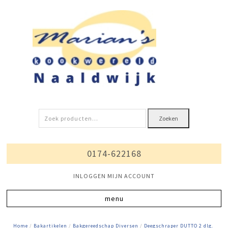
Zoeken
Zoeken
naar:
0174-622168
INLOGGEN MIJN ACCOUNT
Home
/
Bakartikelen
/
Bakgereedschap Diversen
/
Deegschraper DUTTO 2 dlg.