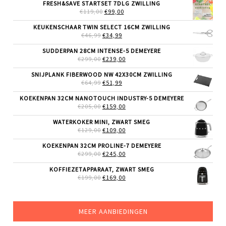
FRESH&SAVE STARTSET 7DLG ZWILLING
OORSPRONKELIJKE
HUIDIGE
€
119,00
€
99,00
PRIJS
PRIJS
WAS:
IS:
KEUKENSCHAAR TWIN SELECT 16CM ZWILLING
€119,00.
€99,00.
OORSPRONKELIJKE
HUIDIGE
€
46,99
€
34,99
PRIJS
PRIJS
WAS:
IS:
SUDDERPAN 28CM INTENSE-5 DEMEYERE
€46,99.
€34,99.
OORSPRONKELIJKE
HUIDIGE
€
299,00
€
239,00
PRIJS
PRIJS
WAS:
IS:
SNIJPLANK FIBERWOOD NW 42X30CM ZWILLING
€299,00.
€239,00.
OORSPRONKELIJKE
HUIDIGE
€
64,99
€
51,99
PRIJS
PRIJS
WAS:
IS:
KOEKENPAN 32CM NANOTOUCH INDUSTRY-5 DEMEYERE
€64,99.
€51,99.
OORSPRONKELIJKE
HUIDIGE
€
205,00
€
159,00
PRIJS
PRIJS
WAS:
IS:
WATERKOKER MINI, ZWART SMEG
€205,00.
€159,00.
OORSPRONKELIJKE
HUIDIGE
€
129,00
€
109,00
PRIJS
PRIJS
WAS:
IS:
KOEKENPAN 32CM PROLINE-7 DEMEYERE
€129,00.
€109,00.
OORSPRONKELIJKE
HUIDIGE
€
299,00
€
245,00
PRIJS
PRIJS
WAS:
IS:
KOFFIEZETAPPARAAT, ZWART SMEG
€299,00.
€245,00.
OORSPRONKELIJKE
HUIDIGE
€
199,00
€
169,00
PRIJS
PRIJS
WAS:
IS:
€199,00.
€169,00.
MEER AANBIEDINGEN