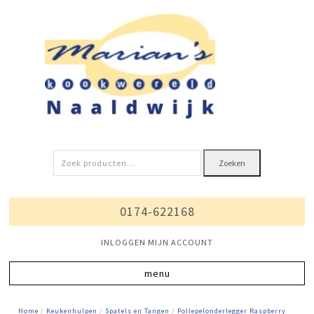
Zoeken
Zoeken
naar:
0174-622168
INLOGGEN MIJN ACCOUNT
Home
/
Keukenhulpen
/
Spatels en Tangen
/
Pollepelonderlegger Raspberry