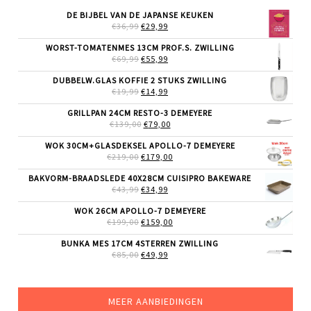
DE BIJBEL VAN DE JAPANSE KEUKEN
OORSPRONKELIJKE
HUIDIGE
€
36,99
€
29,99
PRIJS
PRIJS
WAS:
IS:
WORST-TOMATENMES 13CM PROF.S. ZWILLING
€36,99.
€29,99.
OORSPRONKELIJKE
HUIDIGE
€
69,99
€
55,99
PRIJS
PRIJS
WAS:
IS:
DUBBELW.GLAS KOFFIE 2 STUKS ZWILLING
€69,99.
€55,99.
OORSPRONKELIJKE
HUIDIGE
€
19,99
€
14,99
PRIJS
PRIJS
WAS:
IS:
GRILLPAN 24CM RESTO-3 DEMEYERE
€19,99.
€14,99.
OORSPRONKELIJKE
HUIDIGE
€
139,00
€
79,00
PRIJS
PRIJS
WAS:
IS:
WOK 30CM+GLASDEKSEL APOLLO-7 DEMEYERE
€139,00.
€79,00.
OORSPRONKELIJKE
HUIDIGE
€
219,00
€
179,00
PRIJS
PRIJS
WAS:
IS:
BAKVORM-BRAADSLEDE 40X28CM CUISIPRO BAKEWARE
€219,00.
€179,00.
OORSPRONKELIJKE
HUIDIGE
€
43,99
€
34,99
PRIJS
PRIJS
WAS:
IS:
WOK 26CM APOLLO-7 DEMEYERE
€43,99.
€34,99.
OORSPRONKELIJKE
HUIDIGE
€
199,00
€
159,00
PRIJS
PRIJS
WAS:
IS:
BUNKA MES 17CM 4STERREN ZWILLING
€199,00.
€159,00.
OORSPRONKELIJKE
HUIDIGE
€
85,00
€
49,99
PRIJS
PRIJS
WAS:
IS:
€85,00.
€49,99.
MEER AANBIEDINGEN