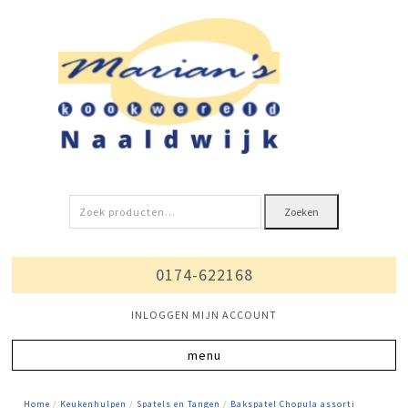
Zoeken
Zoeken
naar:
0174-622168
INLOGGEN MIJN ACCOUNT
Home
/
Keukenhulpen
/
Spatels en Tangen
/
Bakspatel Chopula assorti