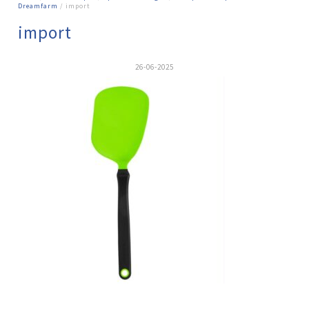
Dreamfarm
/ import
import
26-06-2025