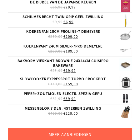
DE BIJBEL VAN DE JAPANSE KEUKEN
OORSPRONKELIJKE
HUIDIGE
€
36,99
€
29,99
PRIJS
PRIJS
WAS:
IS:
SCHILMES RECHT TWIN GRIP GEEL ZWILLING
€36,99.
€29,99.
OORSPRONKELIJKE
HUIDIGE
€
9,99
€
6,99
PRIJS
PRIJS
WAS:
IS:
KOEKENPAN 28CM PROLINE-7 DEMEYERE
€9,99.
€6,99.
OORSPRONKELIJKE
HUIDIGE
€
259,00
€
209,00
PRIJS
PRIJS
WAS:
IS:
KOEKENPAN* 24CM SILVER-7PRO DEMEYERE
€259,00.
€209,00.
OORSPRONKELIJKE
HUIDIGE
€
239,00
€
189,00
PRIJS
PRIJS
WAS:
IS:
BAKVORM VIERKANT BROWNIE 24X24CM CUISIPRO
€239,00.
€189,00.
BAKEWARE
OORSPRONKELIJKE
HUIDIGE
€
23,99
€
19,99
PRIJS
PRIJS
SLOWCOOKER EXPRESSPOT TURBO CROCKPOT
WAS:
IS:
OORSPRONKELIJKE
HUIDIGE
€
179,00
€23,99.
€
159,00
€19,99.
PRIJS
PRIJS
WAS:
IS:
PEPER+ZOUTMOLEN ELECTR. SPEZIA GEFU
€179,00.
€159,00.
OORSPRONKELIJKE
HUIDIGE
€
51,99
€
39,99
PRIJS
PRIJS
WAS:
IS:
MESSENBLOK 7 DLG. 4STERREN ZWILLING
€51,99.
€39,99.
OORSPRONKELIJKE
HUIDIGE
€
409,00
€
229,00
PRIJS
PRIJS
WAS:
IS:
€409,00.
€229,00.
MEER AANBIEDINGEN