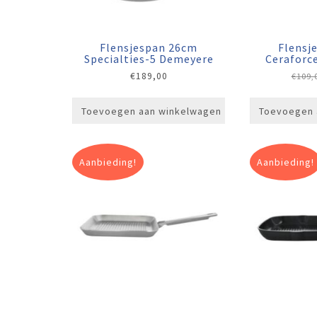
Flensjespan 26cm
Flensj
Specialties-5 Demeyere
Ceraforc
€
189,00
€
109,
Toevoegen aan winkelwagen
Toevoegen 
Aanbieding!
Aanbieding!