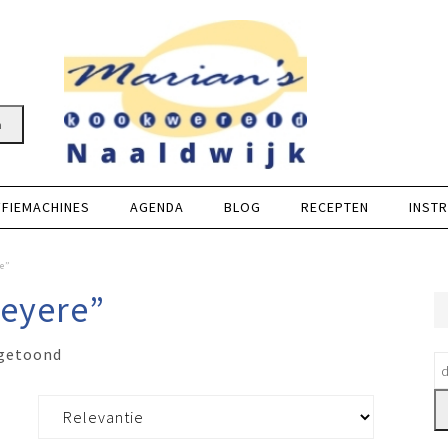
n
FFIEMACHINES
AGENDA
BLOG
RECEPTEN
INSTR
e”
meyere”
 getoond