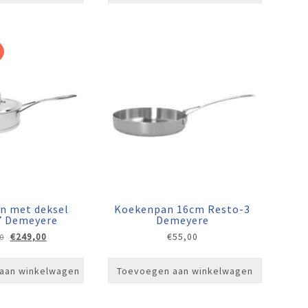
n met deksel
Koekenpan 16cm Resto-3
-7 Demeyere
Demeyere
Oorspronkelijke
Huidige
€
249,00
€
55,00
0
prijs
prijs
was:
is:
aan winkelwagen
Toevoegen aan winkelwagen
€299,00.
€249,00.