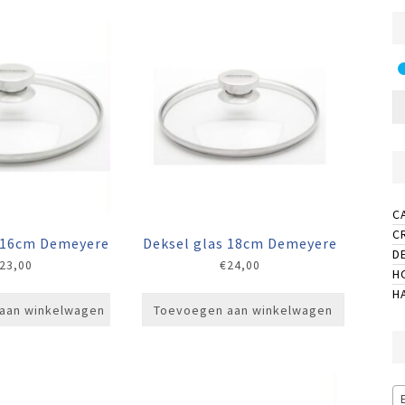
C
C
s 16cm Demeyere
Deksel glas 18cm Demeyere
D
23,00
€
24,00
H
H
aan winkelwagen
Toevoegen aan winkelwagen