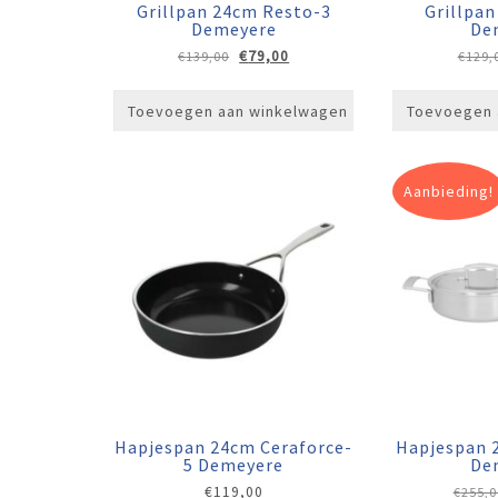
Grillpan 24cm Resto-3
Grillpan
Demeyere
De
Oorspronkelijke
Huidige
€
79,00
€
139,00
€
129,
prijs
prijs
was:
is:
Toevoegen aan winkelwagen
Toevoegen 
€139,00.
€79,00.
Aanbieding!
Hapjespan 24cm Ceraforce-
Hapjespan 
5 Demeyere
De
€
119,00
€
255,0