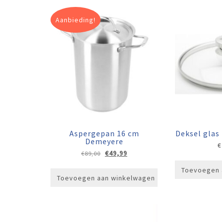
Aanbieding!
Aspergepan 16 cm
Deksel gla
Demeyere
€
Oorspronkelijke
Huidige
€
49,99
€
89,00
prijs
prijs
Toevoegen 
was:
is:
Toevoegen aan winkelwagen
€89,00.
€49,99.