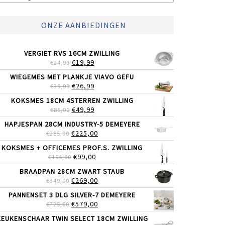
ONZE AANBIEDINGEN
VERGIET RVS 16CM ZWILLING
OORSPRONKELIJKE
HUIDIGE
€
19,99
€
24,99
PRIJS
PRIJS
WIEGEMES MET PLANKJE VIAVO GEFU
WAS:
IS:
OORSPRONKELIJKE
HUIDIGE
€
26,99
€
39,99
€24,99.
€19,99.
PRIJS
PRIJS
KOKSMES 18CM 4STERREN ZWILLING
WAS:
IS:
OORSPRONKELIJKE
HUIDIGE
€
49,99
€
85,00
€39,99.
€26,99.
PRIJS
PRIJS
HAPJESPAN 28CM INDUSTRY-5 DEMEYERE
WAS:
IS:
OORSPRONKELIJKE
HUIDIGE
€
225,00
€
285,00
€85,00.
€49,99.
PRIJS
PRIJS
KOKSMES + OFFICEMES PROF.S. ZWILLING
WAS:
IS:
OORSPRONKELIJKE
HUIDIGE
€
99,00
€
154,00
€285,00.
€225,00.
PRIJS
PRIJS
BRAADPAN 28CM ZWART STAUB
WAS:
IS:
OORSPRONKELIJKE
HUIDIGE
€
269,00
€
349,00
€154,00.
€99,00.
PRIJS
PRIJS
PANNENSET 3 DLG SILVER-7 DEMEYERE
WAS:
IS:
OORSPRONKELIJKE
HUIDIGE
€
579,00
€
725,00
€349,00.
€269,00.
PRIJS
PRIJS
KEUKENSCHAAR TWIN SELECT 18CM ZWILLING
WAS:
IS: