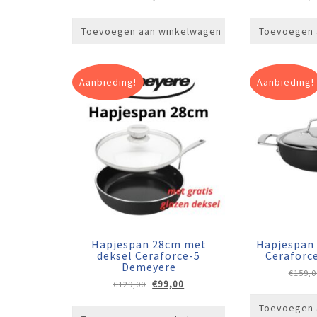
Toevoegen aan winkelwagen
Toevoegen 
Aanbieding!
Aanbieding!
Hapjespan 28cm met
Hapjespan
deksel Ceraforce-5
Ceraforc
Demeyere
€
159,0
Oorspronkelijke
Huidige
€
99,00
€
129,00
prijs
prijs
Toevoegen 
was:
is: