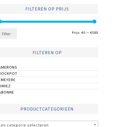
FILTEREN OP PRIJS
Min.
Max.
Prijs:
€0
—
€580
Filter
prijs
prijs
FILTEREN OP
AMERONS
ROCKPOT
EMEYERE
OMIEZ
ABONNE
PRODUCTCATEGORIEËN
Een categorie selecteren