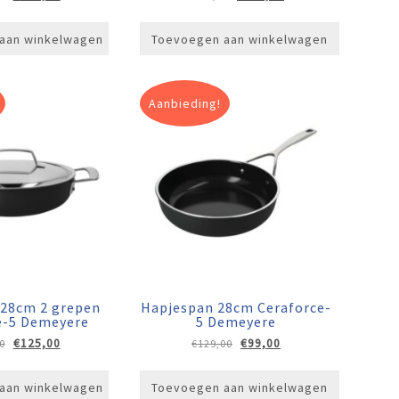
prijs
prijs
prijs
prijs
was:
is:
was:
is:
aan winkelwagen
Toevoegen aan winkelwagen
€255,00.
€199,00.
€329,00.
€219,00.
Aanbieding!
 28cm 2 grepen
Hapjespan 28cm Ceraforce-
e-5 Demeyere
5 Demeyere
Oorspronkelijke
Huidige
Oorspronkelijke
Huidige
€
125,00
€
99,00
0
€
129,00
prijs
prijs
prijs
prijs
was:
is:
was:
is:
aan winkelwagen
Toevoegen aan winkelwagen
€159,00.
€125,00.
€129,00.
€99,00.