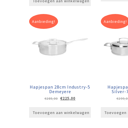
Toevoegen aan winkelwagen
€129,00.
€99,00.
Aanbieding!
Aanbieding!
Hapjespan 28cm Industry-5
Hapjespa
Demeyere
Silver
Oorspronkelijke
Huidige
€
225,00
€
285,00
€
299,0
prijs
prijs
was:
is:
Toevoegen aan winkelwagen
Toevoegen 
€285,00.
€225,00.