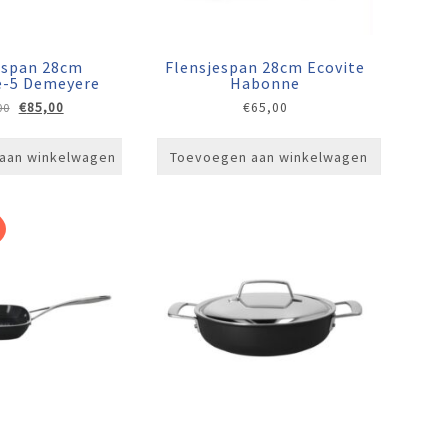
espan 28cm
Flensjespan 28cm Ecovite
e-5 Demeyere
Habonne
Oorspronkelijke
Huidige
€
85,00
€
65,00
00
prijs
prijs
was:
is:
aan winkelwagen
Toevoegen aan winkelwagen
€109,00.
€85,00.