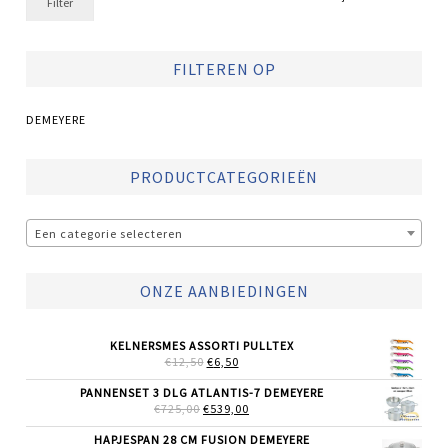
Filter
prijs
prijs
FILTEREN OP
DEMEYERE
PRODUCTCATEGORIEËN
Een categorie selecteren
ONZE AANBIEDINGEN
KELNERSMES ASSORTI PULLTEX
OORSPRONKELIJKE
HUIDIGE
€
12,50
€
6,50
PRIJS
PRIJS
WAS:
IS:
PANNENSET 3 DLG ATLANTIS-7 DEMEYERE
€12,50.
€6,50.
OORSPRONKELIJKE
HUIDIGE
€
725,00
€
539,00
PRIJS
PRIJS
WAS:
IS:
HAPJESPAN 28 CM FUSION DEMEYERE