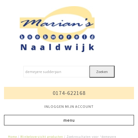
Zoeken
0174-622168
INLOGGEN MIJN ACCOUNT
Home
/
Winkeloverzicht producten
/ Zoekresultaten voor “demeyere