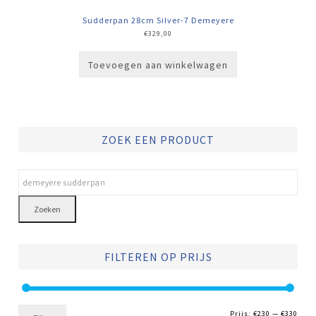
Sudderpan 28cm Silver-7 Demeyere
€
329,00
Toevoegen aan winkelwagen
ZOEK EEN PRODUCT
Zoeken
FILTEREN OP PRIJS
Min.
Max.
Prijs:
€230
—
€330