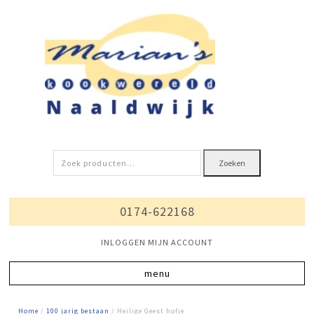
Zoeken
Zoeken
naar:
0174-622168
INLOGGEN MIJN ACCOUNT
Home
/
100 jarig bestaan
/ Heilige Geest hofje