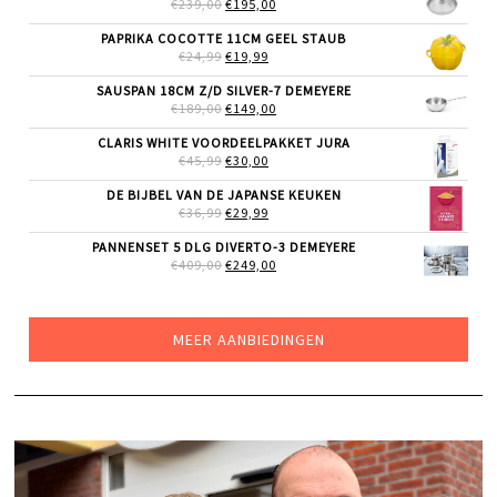
OORSPRONKELIJKE
HUIDIGE
€
239,00
€
195,00
PRIJS
PRIJS
WAS:
IS:
PAPRIKA COCOTTE 11CM GEEL STAUB
€239,00.
€195,00.
OORSPRONKELIJKE
HUIDIGE
€
24,99
€
19,99
PRIJS
PRIJS
WAS:
IS:
SAUSPAN 18CM Z/D SILVER-7 DEMEYERE
€24,99.
€19,99.
OORSPRONKELIJKE
HUIDIGE
€
189,00
€
149,00
PRIJS
PRIJS
WAS:
IS:
CLARIS WHITE VOORDEELPAKKET JURA
€189,00.
€149,00.
OORSPRONKELIJKE
HUIDIGE
€
45,99
€
30,00
PRIJS
PRIJS
WAS:
IS:
DE BIJBEL VAN DE JAPANSE KEUKEN
€45,99.
€30,00.
OORSPRONKELIJKE
HUIDIGE
€
36,99
€
29,99
PRIJS
PRIJS
WAS:
IS:
PANNENSET 5 DLG DIVERTO-3 DEMEYERE
€36,99.
€29,99.
OORSPRONKELIJKE
HUIDIGE
€
409,00
€
249,00
PRIJS
PRIJS
WAS:
IS:
€409,00.
€249,00.
MEER AANBIEDINGEN