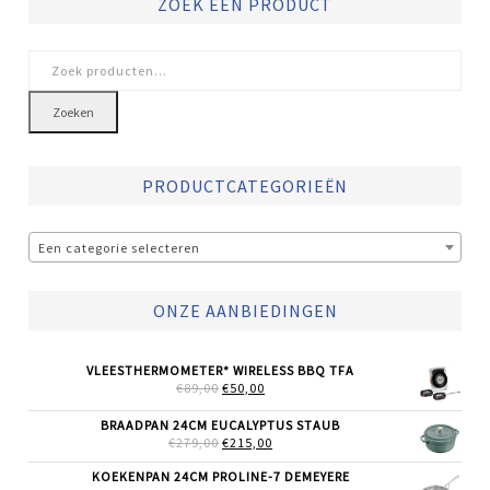
ZOEK EEN PRODUCT
Zoeken
naar:
Zoeken
PRODUCTCATEGORIEËN
Een categorie selecteren
ONZE AANBIEDINGEN
VLEESTHERMOMETER* WIRELESS BBQ TFA
OORSPRONKELIJKE
HUIDIGE
€
89,00
€
50,00
PRIJS
PRIJS
WAS:
IS:
BRAADPAN 24CM EUCALYPTUS STAUB
€89,00.
€50,00.
OORSPRONKELIJKE
HUIDIGE
€
279,00
€
215,00
PRIJS
PRIJS
WAS:
IS:
KOEKENPAN 24CM PROLINE-7 DEMEYERE
€279,00.
€215,00.