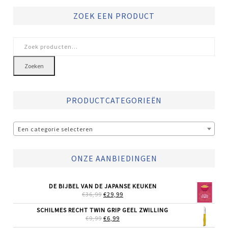
ZOEK EEN PRODUCT
Zoeken
naar:
Zoeken
PRODUCTCATEGORIEËN
Een categorie selecteren
ONZE AANBIEDINGEN
DE BIJBEL VAN DE JAPANSE KEUKEN
OORSPRONKELIJKE
HUIDIGE
€
36,99
€
29,99
PRIJS
PRIJS
WAS:
IS:
SCHILMES RECHT TWIN GRIP GEEL ZWILLING
€36,99.
€29,99.
OORSPRONKELIJKE
HUIDIGE
€
9,99
€
6,99
PRIJS
PRIJS