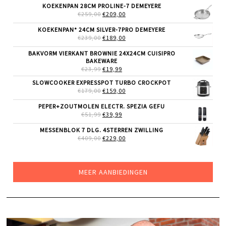
WAS:
IS:
KOEKENPAN 28CM PROLINE-7 DEMEYERE
€9,99.
€6,99.
OORSPRONKELIJKE
HUIDIGE
€
259,00
€
209,00
PRIJS
PRIJS
WAS:
IS:
KOEKENPAN* 24CM SILVER-7PRO DEMEYERE
€259,00.
€209,00.
OORSPRONKELIJKE
HUIDIGE
€
239,00
€
189,00
PRIJS
PRIJS
WAS:
IS:
BAKVORM VIERKANT BROWNIE 24X24CM CUISIPRO
€239,00.
€189,00.
BAKEWARE
OORSPRONKELIJKE
HUIDIGE
€
23,99
€
19,99
PRIJS
PRIJS
SLOWCOOKER EXPRESSPOT TURBO CROCKPOT
WAS:
IS:
OORSPRONKELIJKE
HUIDIGE
€
179,00
€23,99.
€
159,00
€19,99.
PRIJS
PRIJS
WAS:
IS:
PEPER+ZOUTMOLEN ELECTR. SPEZIA GEFU
€179,00.
€159,00.
OORSPRONKELIJKE
HUIDIGE
€
51,99
€
39,99
PRIJS
PRIJS
WAS:
IS:
MESSENBLOK 7 DLG. 4STERREN ZWILLING
€51,99.
€39,99.
OORSPRONKELIJKE
HUIDIGE
€
409,00
€
229,00
PRIJS
PRIJS
WAS:
IS:
€409,00.
€229,00.
MEER AANBIEDINGEN