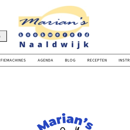
n
FFIEMACHINES
AGENDA
BLOG
RECEPTEN
INSTR
?
 ontvang Marian’s E-book in je mailbox
ier in