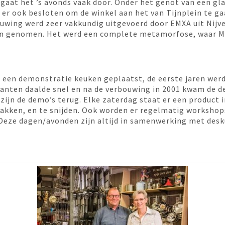
r gaat het ’s avonds vaak door. Onder het genot van een gl
er ook besloten om de winkel aan het van Tijnplein te g
ouwing werd zeer vakkundig uitgevoerd door EMXA uit Nijve
n genomen. Het werd een complete metamorfose, waar Ma
ct een demonstratie keuken geplaatst, de eerste jaren wer
lanten daalde snel en na de verbouwing in 2001 kwam de 
 zijn de demo’s terug. Elke zaterdag staat er een product
bakken, en te snijden. Ook worden er regelmatig workshop
Deze dagen/avonden zijn altijd in samenwerking met des