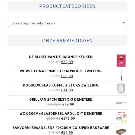
PRODUCTCATEGORIEËN
Een categorie selecteren
ONZE AANBIEDINGEN
DE BIJBEL VAN DE JAPANSE KEUKEN
OORSPRONKELIJKE
HUIDIGE
€
36,99
€
29,99
PRIJS
PRIJS
WAS:
IS:
WORST-TOMATENMES 13CM PROF.S. ZWILLING
€36,99.
€29,99.
OORSPRONKELIJKE
HUIDIGE
€
69,99
€
55,99
PRIJS
PRIJS
WAS:
IS:
DUBBELW.GLAS KOFFIE 2 STUKS ZWILLING
€69,99.
€55,99.
OORSPRONKELIJKE
HUIDIGE
€
19,99
€
14,99
PRIJS
PRIJS
WAS:
IS:
GRILLPAN 24CM RESTO-3 DEMEYERE
€19,99.
€14,99.
OORSPRONKELIJKE
HUIDIGE
€
139,00
€
79,00
PRIJS
PRIJS
WAS:
IS:
WOK 30CM+GLASDEKSEL APOLLO-7 DEMEYERE
€139,00.
€79,00.
OORSPRONKELIJKE
HUIDIGE
€
219,00
€
179,00
PRIJS
PRIJS
WAS:
IS:
BAKVORM-BRAADSLEDE 40X28CM CUISIPRO BAKEWARE
€219,00.
€179,00.
OORSPRONKELIJKE
HUIDIGE
€
43,99
€
34,99