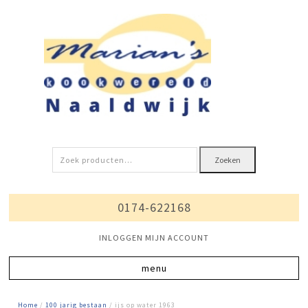
Zoeken
Zoeken
naar:
0174-622168
INLOGGEN MIJN ACCOUNT
Home
/
100 jarig bestaan
/ ijs op water 1963