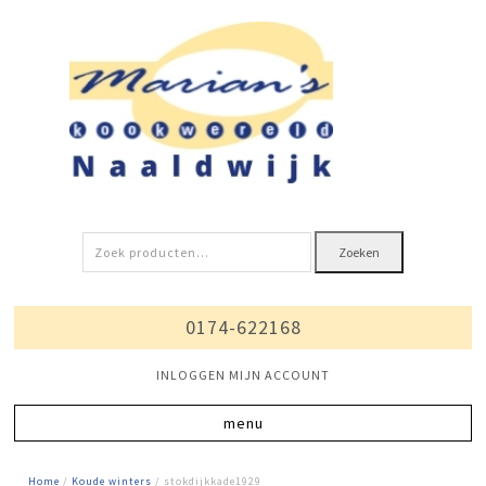
Zoeken
Zoeken
naar:
0174-622168
INLOGGEN MIJN ACCOUNT
Home
/
Koude winters
/ stokdijkkade1929