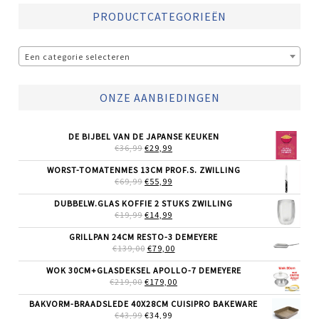
PRODUCTCATEGORIEËN
Een categorie selecteren
ONZE AANBIEDINGEN
DE BIJBEL VAN DE JAPANSE KEUKEN
OORSPRONKELIJKE
HUIDIGE
€
36,99
€
29,99
PRIJS
PRIJS
WAS:
IS:
WORST-TOMATENMES 13CM PROF.S. ZWILLING
€36,99.
€29,99.
OORSPRONKELIJKE
HUIDIGE
€
69,99
€
55,99
PRIJS
PRIJS
WAS:
IS:
DUBBELW.GLAS KOFFIE 2 STUKS ZWILLING
€69,99.
€55,99.
OORSPRONKELIJKE
HUIDIGE
€
19,99
€
14,99
PRIJS
PRIJS
WAS:
IS:
GRILLPAN 24CM RESTO-3 DEMEYERE
€19,99.
€14,99.
OORSPRONKELIJKE
HUIDIGE
€
139,00
€
79,00
PRIJS
PRIJS
WAS:
IS:
WOK 30CM+GLASDEKSEL APOLLO-7 DEMEYERE
€139,00.
€79,00.
OORSPRONKELIJKE
HUIDIGE
€
219,00
€
179,00
PRIJS
PRIJS
WAS:
IS:
BAKVORM-BRAADSLEDE 40X28CM CUISIPRO BAKEWARE
€219,00.
€179,00.
OORSPRONKELIJKE
HUIDIGE
€
43,99
€
34,99