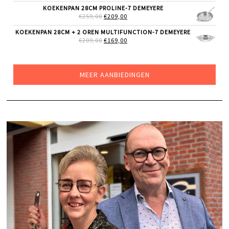
WAS:
IS:
KOEKENPAN 28CM PROLINE-7 DEMEYERE
€185,00.
€129,00.
OORSPRONKELIJKE
HUIDIGE
€
259,00
€
209,00
PRIJS
PRIJS
WAS:
IS:
KOEKENPAN 28CM + 2 OREN MULTIFUNCTION-7 DEMEYERE
€259,00.
€209,00.
OORSPRONKELIJKE
HUIDIGE
€
209,00
€
169,00
PRIJS
PRIJS
WAS:
IS:
€209,00.
€169,00.
MEER AANBIEDINGEN