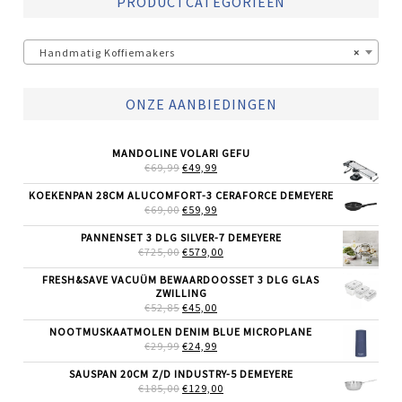
PRODUCTCATEGORIEËN
Handmatig Koffiemakers
×
ONZE AANBIEDINGEN
MANDOLINE VOLARI GEFU
OORSPRONKELIJKE
HUIDIGE
€
69,99
€
49,99
PRIJS
PRIJS
WAS:
IS:
KOEKENPAN 28CM ALUCOMFORT-3 CERAFORCE DEMEYERE
€69,99.
€49,99.
OORSPRONKELIJKE
HUIDIGE
€
69,00
€
59,99
PRIJS
PRIJS
WAS:
IS:
PANNENSET 3 DLG SILVER-7 DEMEYERE
€69,00.
€59,99.
OORSPRONKELIJKE
HUIDIGE
€
725,00
€
579,00
PRIJS
PRIJS
WAS:
IS:
FRESH&SAVE VACUÜM BEWAARDOOSSET 3 DLG GLAS
€725,00.
€579,00.
ZWILLING
OORSPRONKELIJKE
HUIDIGE
€
52,85
€
45,00
PRIJS
PRIJS
NOOTMUSKAATMOLEN DENIM BLUE MICROPLANE
WAS:
IS:
OORSPRONKELIJKE
HUIDIGE
€
29,99
€52,85.
€
24,99
€45,00.
PRIJS
PRIJS
WAS:
IS:
SAUSPAN 20CM Z/D INDUSTRY-5 DEMEYERE
€29,99.
€24,99.
OORSPRONKELIJKE
HUIDIGE
€
185,00
€
129,00
PRIJS
PRIJS