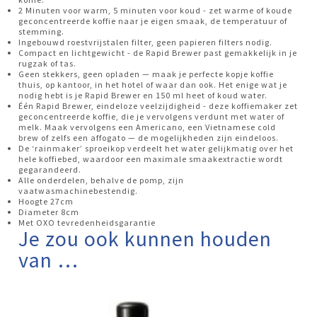
2 Minuten voor warm, 5 minuten voor koud - zet warme of koude
geconcentreerde koffie naar je eigen smaak, de temperatuur of
stemming.
Ingebouwd roestvrijstalen filter, geen papieren filters nodig.
Compact en lichtgewicht - de Rapid Brewer past gemakkelijk in je
rugzak of tas.
Geen stekkers, geen opladen — maak je perfecte kopje koffie
thuis, op kantoor, in het hotel of waar dan ook. Het enige wat je
nodig hebt is je Rapid Brewer en 150 ml heet of koud water.
Één Rapid Brewer, eindeloze veelzijdigheid - deze koffiemaker zet
geconcentreerde koffie, die je vervolgens verdunt met water of
melk. Maak vervolgens een Americano, een Vietnamese cold
brew of zelfs een affogato — de mogelijkheden zijn eindeloos.
De ‘rainmaker’ sproeikop verdeelt het water gelijkmatig over het
hele koffiebed, waardoor een maximale smaakextractie wordt
gegarandeerd.
Alle onderdelen, behalve de pomp, zijn
vaatwasmachinebestendig.
Hoogte 27cm
Diameter 8cm
Met OXO tevredenheidsgarantie
Je zou ook kunnen houden
van …