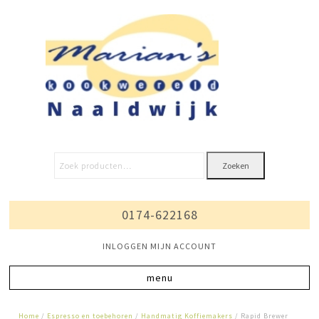
Zoeken
0174-622168
INLOGGEN MIJN ACCOUNT
Home
/
Espresso en toebehoren
/
Handmatig Koffiemakers
/ Rapid Brewer