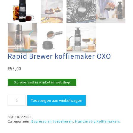
Rapid Brewer koffiemaker OXO
€
55,00
Op voorraad in winkel en webshop
Rapid
Toevoegen aan winkelwagen
Brewer
koffiemaker
OXO
aantal
SKU:
8722500
Categorieën:
Espresso en toebehoren
,
Handmatig Koffiemakers