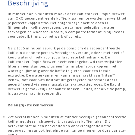
Beschrijving
In minder dan 5 minuten maakt deze koffiemaker ‘Rapid Brewer’
van OXO geconcentreerde koffie, klaar om te worden verwerkt tot
je perfecte kopje koffie. Het enige wat je hoeft te doen is
fijngemalen koffie toevoegen, de stamper gebruiken, water
toevoegen en wachten. Door zijn compacte formaat is hij ideaal
voor gebruik thuis, op het werk of op reis.
Na 2 tot 5 minuten gebruik je de pomp om de geconcentreerde
koffie in de kan te persen. Vervolgens verdun je deze met heet of
koud water of melk voor jouw favoriete koffiedrankje. De
koffiemaker ‘Rapid Brewer’ heeft een ingebouwd roestvrijstalen
filter en een stamper, plus een ‘rainmaker’ sproeikop om het
water gelijkmatig over de koffie te gieten voor een ideale
extractie. De waterkamer en kan zijn gemaakt van Tritan™
Renew, dat voor 50% bestaat uit gerecycled materiaal dat is
gecertificeerd via een massabalans-allocatieproces. De Rapid
Brewer is gemakkelijk schoon te maken – alles, behalve de pomp,
is vaatwasmachinebestendig.
Belangrijkste kenmerken:
Zet overal binnen 5 minuten of minder heerlijke geconcentreerde
koffie met deze lichtgewicht, draagbare koffiemaker. Dit
betekent niet alleen het einde van onbevredigende koffie
onderweg, maar ook het einde van lange rijen en te dure barista-
koffie.