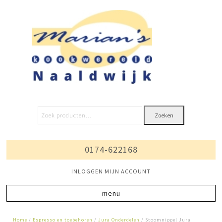
Zoeken
0174-622168
INLOGGEN MIJN ACCOUNT
Home
/
Espresso en toebehoren
/
Jura Onderdelen
/ Stoomnippel Jura