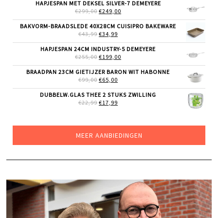
WAS:
IS:
HAPJESPAN MET DEKSEL SILVER-7 DEMEYERE
€89,00.
€49,99.
OORSPRONKELIJKE
HUIDIGE
€
299,00
€
249,00
PRIJS
PRIJS
WAS:
IS:
BAKVORM-BRAADSLEDE 40X28CM CUISIPRO BAKEWARE
€299,00.
€249,00.
OORSPRONKELIJKE
HUIDIGE
€
43,99
€
34,99
PRIJS
PRIJS
WAS:
IS:
HAPJESPAN 24CM INDUSTRY-5 DEMEYERE
€43,99.
€34,99.
OORSPRONKELIJKE
HUIDIGE
€
255,00
€
199,00
PRIJS
PRIJS
WAS:
IS:
BRAADPAN 23CM GIETIJZER BARON WIT HABONNE
€255,00.
€199,00.
OORSPRONKELIJKE
HUIDIGE
€
99,00
€
65,00
PRIJS
PRIJS
WAS:
IS:
DUBBELW.GLAS THEE 2 STUKS ZWILLING
€99,00.
€65,00.
OORSPRONKELIJKE
HUIDIGE
€
22,99
€
17,99
PRIJS
PRIJS
WAS:
IS:
€22,99.
€17,99.
MEER AANBIEDINGEN