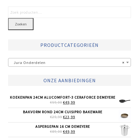
Zoeken
PRODUCTCATEGORIEËN
Jura Onderdelen
×
ONZE AANBIEDINGEN
KOEKENPAN 24CM ALUCOMFORT-3 CERAFORCE DEMEYERE
OORSPRONKELIJKE
HUIDIGE
€
59,00
€
49,99
PRIJS
PRIJS
WAS:
IS:
BAKVORM ROND 24CM CUISIPRO BAKEWARE
€59,00.
€49,99.
OORSPRONKELIJKE
HUIDIGE
€
29,99
€
23,99
PRIJS
PRIJS
WAS:
IS:
ASPERGEPAN 16 CM DEMEYERE
€29,99.
€23,99.
OORSPRONKELIJKE
HUIDIGE
€
89,00
€
49,99
PRIJS
PRIJS