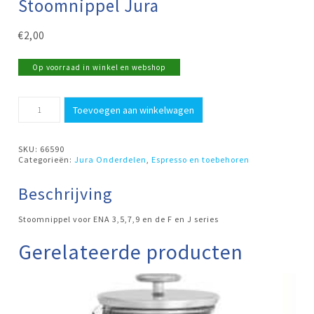
Stoomnippel Jura
€
2,00
Op voorraad in winkel en webshop
Stoomnippel
Toevoegen aan winkelwagen
Jura
aantal
SKU:
66590
Categorieën:
Jura Onderdelen
,
Espresso en toebehoren
Beschrijving
Stoomnippel voor ENA 3,5,7,9 en de F en J series
Gerelateerde producten