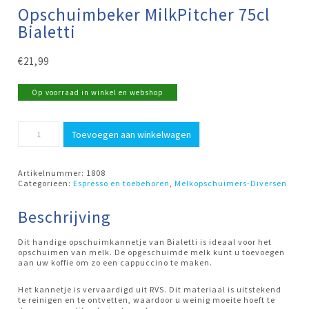
Opschuimbeker MilkPitcher 75cl
Bialetti
€
21,99
Op voorraad in winkel en webshop
Opschuimbeker
Toevoegen aan winkelwagen
MilkPitcher
75cl
Bialetti
aantal
Artikelnummer:
1808
Categorieën:
Espresso en toebehoren
,
Melkopschuimers-Diversen
Beschrijving
Dit handige opschuimkannetje van Bialetti is ideaal voor het
opschuimen van melk. De opgeschuimde melk kunt u toevoegen
aan uw koffie om zo een cappuccino te maken.
Het kannetje is vervaardigd uit RVS. Dit materiaal is uitstekend
te reinigen en te ontvetten, waardoor u weinig moeite hoeft te