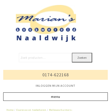
Zoeken
0174-622168
INLOGGEN MIJN ACCOUNT
Home
/
Espresso en toebehoren
/
Melkopschuimers-