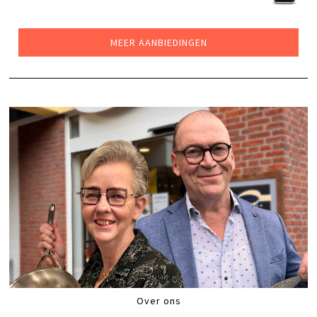
PRIJS
PRIJS
WAS:
IS:
€169,00.
€139,00.
MEER AANBIEDINGEN
Over ons