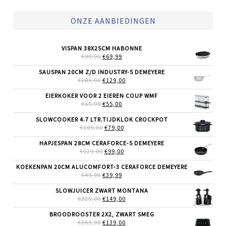
ONZE AANBIEDINGEN
VISPAN 38X25CM HABONNE
OORSPRONKELIJKE
HUIDIGE
€
99,00
€
69,99
PRIJS
PRIJS
WAS:
IS:
SAUSPAN 20CM Z/D INDUSTRY-5 DEMEYERE
€99,00.
€69,99.
OORSPRONKELIJKE
HUIDIGE
€
185,00
€
129,00
PRIJS
PRIJS
WAS:
IS:
EIERKOKER VOOR 2 EIEREN COUP WMF
€185,00.
€129,00.
OORSPRONKELIJKE
HUIDIGE
€
69,99
€
55,00
PRIJS
PRIJS
WAS:
IS:
SLOWCOOKER 4.7 LTR.TIJDKLOK CROCKPOT
€69,99.
€55,00.
OORSPRONKELIJKE
HUIDIGE
€
109,00
€
79,00
PRIJS
PRIJS
WAS:
IS:
HAPJESPAN 28CM CERAFORCE-5 DEMEYERE
€109,00.
€79,00.
OORSPRONKELIJKE
HUIDIGE
€
129,00
€
99,00
PRIJS
PRIJS
WAS:
IS:
KOEKENPAN 20CM ALUCOMFORT-3 CERAFORCE DEMEYERE
€129,00.
€99,00.
OORSPRONKELIJKE
HUIDIGE
€
49,00
€
39,99
PRIJS
PRIJS
WAS:
IS:
SLOWJUICER ZWART MONTANA
€49,00.
€39,99.
OORSPRONKELIJKE
HUIDIGE
€
229,00
€
149,00
PRIJS
PRIJS
WAS:
IS:
BROODROOSTER 2X2, ZWART SMEG
€229,00.
€149,00.
OORSPRONKELIJKE
HUIDIGE
€
169,00
€
139,00