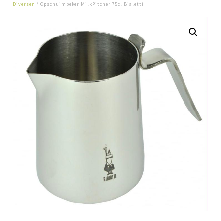
Diversen
/ Opschuimbeker MilkPitcher 75cl Bialetti