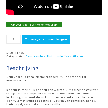
Op voorraad in winkel en webshop
500ml
Toevoegen aan winkelwagen
Pumpkin
Spice
Ashleigh
&
SKU:
PFL5059
Burwood
Categorieën:
Geurbranders
,
Huishoudelijke artikelen
aantal
Beschrijving
Geur voor alle katalitische branders. Vul de brander tot
maximaal 2/3.
De geur Pumpkin Spice geeft een warme, uitnodigende geur van
versgebakken pompoentaart in huis. Denk aan een gouden
herfstdag, een taart die net uit de oven komt en een keuken die
zich vult met kruidige zoetheid. Geuren van pompoen, kaneel,
kruidnagel, karamel en zoete vanille.