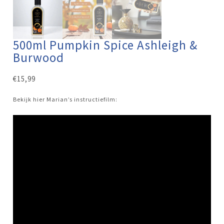
500ml Pumpkin Spice Ashleigh &
Burwood
€
15,99
Bekijk hier Marian’s instructiefilm: