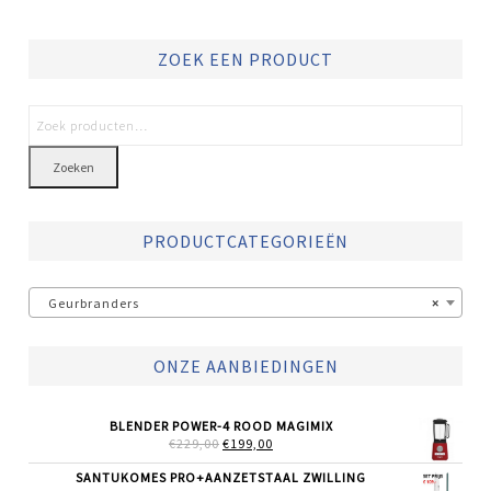
ZOEK EEN PRODUCT
Zoeken
PRODUCTCATEGORIEËN
Geurbranders
×
ONZE AANBIEDINGEN
BLENDER POWER-4 ROOD MAGIMIX
OORSPRONKELIJKE
HUIDIGE
€
229,00
€
199,00
PRIJS
PRIJS
WAS:
IS:
SANTUKOMES PRO+AANZETSTAAL ZWILLING
€229,00.
€199,00.