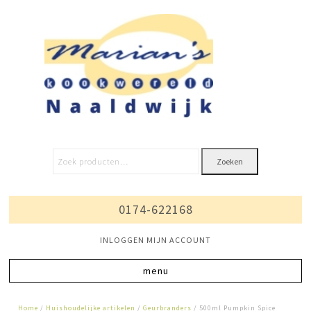
Zoeken
0174-622168
INLOGGEN MIJN ACCOUNT
Home
/
Huishoudelijke artikelen
/
Geurbranders
/ 500ml Pumpkin Spice