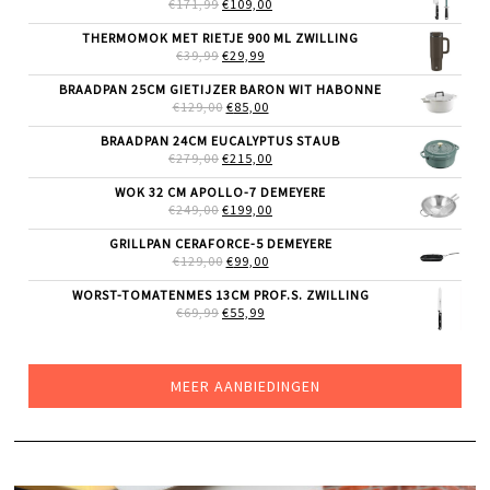
OORSPRONKELIJKE
HUIDIGE
€
171,99
€
109,00
PRIJS
PRIJS
WAS:
IS:
THERMOMOK MET RIETJE 900 ML ZWILLING
€171,99.
€109,00.
OORSPRONKELIJKE
HUIDIGE
€
39,99
€
29,99
PRIJS
PRIJS
WAS:
IS:
BRAADPAN 25CM GIETIJZER BARON WIT HABONNE
€39,99.
€29,99.
OORSPRONKELIJKE
HUIDIGE
€
129,00
€
85,00
PRIJS
PRIJS
WAS:
IS:
BRAADPAN 24CM EUCALYPTUS STAUB
€129,00.
€85,00.
OORSPRONKELIJKE
HUIDIGE
€
279,00
€
215,00
PRIJS
PRIJS
WAS:
IS:
WOK 32 CM APOLLO-7 DEMEYERE
€279,00.
€215,00.
OORSPRONKELIJKE
HUIDIGE
€
249,00
€
199,00
PRIJS
PRIJS
WAS:
IS:
GRILLPAN CERAFORCE-5 DEMEYERE
€249,00.
€199,00.
OORSPRONKELIJKE
HUIDIGE
€
129,00
€
99,00
PRIJS
PRIJS
WAS:
IS:
WORST-TOMATENMES 13CM PROF.S. ZWILLING
€129,00.
€99,00.
OORSPRONKELIJKE
HUIDIGE
€
69,99
€
55,99
PRIJS
PRIJS
WAS:
IS:
€69,99.
€55,99.
MEER AANBIEDINGEN