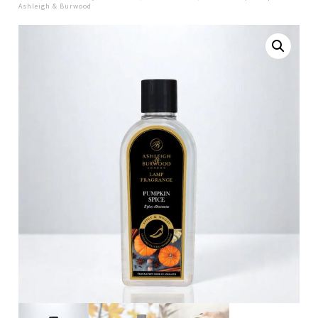
Ashleigh & Burwood