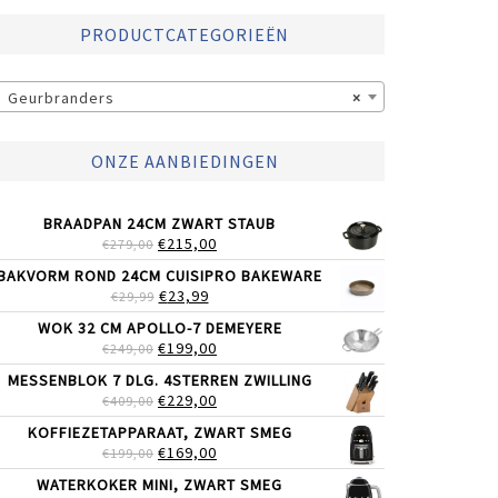
PRODUCTCATEGORIEËN
Geurbranders
×
ONZE AANBIEDINGEN
BRAADPAN 24CM ZWART STAUB
OORSPRONKELIJKE
HUIDIGE
€
215,00
€
279,00
PRIJS
PRIJS
BAKVORM ROND 24CM CUISIPRO BAKEWARE
WAS:
IS:
OORSPRONKELIJKE
HUIDIGE
€
23,99
€
29,99
€279,00.
€215,00.
PRIJS
PRIJS
WOK 32 CM APOLLO-7 DEMEYERE
WAS:
IS:
OORSPRONKELIJKE
HUIDIGE
€
199,00
€
249,00
€29,99.
€23,99.
PRIJS
PRIJS
MESSENBLOK 7 DLG. 4STERREN ZWILLING
WAS:
IS:
OORSPRONKELIJKE
HUIDIGE
€
229,00
€
409,00
€249,00.
€199,00.
PRIJS
PRIJS
KOFFIEZETAPPARAAT, ZWART SMEG
WAS:
IS:
OORSPRONKELIJKE
HUIDIGE
€
169,00
€
199,00
€409,00.
€229,00.
PRIJS
PRIJS
WATERKOKER MINI, ZWART SMEG
WAS:
IS: