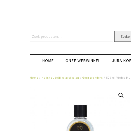
Zoeke
HOME
ONZE WEBWINKEL
JURA KO
Home
/
Huishoudelijke artikelen
/
Geurbranders
/ 500ml Violet Mu