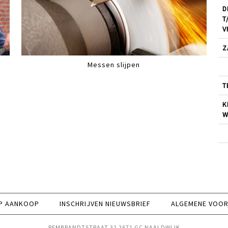
D
T
V
Z
Messen slijpen
T
K
W
P AANKOOP
INSCHRIJVEN NIEUWSBRIEF
ALGEMENE VOO
REMBRANDTSTRAAT 31 2671 GC NAALDWIJK