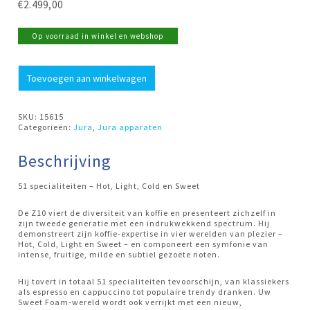
€
2.499,00
Op voorraad in winkel en webshop
Espresso
Toevoegen aan winkelwagen
apparaat
Z10
Diamond
Black
SKU:
15615
EB
Categorieën:
Jura
,
Jura apparaten
Jura
aantal
Beschrijving
51 specialiteiten – Hot, Light, Cold en Sweet
De Z10 viert de diversiteit van koffie en presenteert zichzelf in
zijn tweede generatie met een indrukwekkend spectrum. Hij
demonstreert zijn koffie-expertise in vier werelden van plezier –
Hot, Cold, Light en Sweet – en componeert een symfonie van
intense, fruitige, milde en subtiel gezoete noten.
Hij tovert in totaal 51 specialiteiten tevoorschijn, van klassiekers
als espresso en cappuccino tot populaire trendy dranken. Uw
Sweet Foam-wereld wordt ook verrijkt met een nieuw,