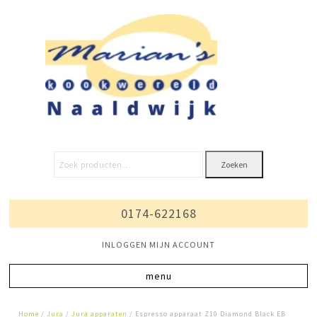
Zoeken
0174-622168
INLOGGEN MIJN ACCOUNT
Home
/
Jura
/
Jura apparaten
/ Espresso apparaat Z10 Diamond Black EB