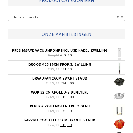
PRODUCTCATEGORIEËN
Jura apparaten
×
ONZE AANBIEDINGEN
FRESH&SAVE VACUUMPOMP INCL USB KABEL ZWILLING
OORSPRONKELIJKE
HUIDIGE
€
74,99
€
52,50
PRIJS
PRIJS
WAS:
IS:
BROODMES 20CM PROF.S. ZWILLING
€74,99.
€52,50.
OORSPRONKELIJKE
HUIDIGE
€
89,99
€
71,99
PRIJS
PRIJS
WAS:
IS:
BRAADPAN 26CM ZWART STAUB
€89,99.
€71,99.
OORSPRONKELIJKE
HUIDIGE
€
319,00
€
249,00
PRIJS
PRIJS
WAS:
IS:
WOK 32 CM APOLLO-7 DEMEYERE
€319,00.
€249,00.
OORSPRONKELIJKE
HUIDIGE
€
249,00
€
199,00
PRIJS
PRIJS
WAS:
IS:
PEPER + ZOUTMOLEN TRICO GEFU
€249,00.
€199,00.
OORSPRONKELIJKE
HUIDIGE
€
49,99
€
39,99
PRIJS
PRIJS
WAS:
IS:
PAPRIKA COCOTTE 11CM ORANJE STAUB
€49,99.
€39,99.
OORSPRONKELIJKE
HUIDIGE
€
24,99
€
19,99
PRIJS
PRIJS