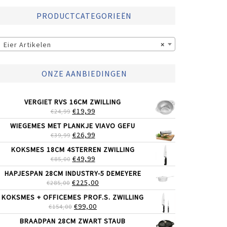
PRODUCTCATEGORIEËN
Eier Artikelen
×
ONZE AANBIEDINGEN
VERGIET RVS 16CM ZWILLING
OORSPRONKELIJKE
HUIDIGE
€
19,99
€
24,99
PRIJS
PRIJS
WIEGEMES MET PLANKJE VIAVO GEFU
WAS:
IS:
OORSPRONKELIJKE
HUIDIGE
€
26,99
€
39,99
€24,99.
€19,99.
PRIJS
PRIJS
KOKSMES 18CM 4STERREN ZWILLING
WAS:
IS:
OORSPRONKELIJKE
HUIDIGE
€
49,99
€
85,00
€39,99.
€26,99.
PRIJS
PRIJS
HAPJESPAN 28CM INDUSTRY-5 DEMEYERE
WAS:
IS:
OORSPRONKELIJKE
HUIDIGE
€
225,00
€
285,00
€85,00.
€49,99.
PRIJS
PRIJS
KOKSMES + OFFICEMES PROF.S. ZWILLING
WAS:
IS:
OORSPRONKELIJKE
HUIDIGE
€
99,00
€
154,00
€285,00.
€225,00.
PRIJS
PRIJS
BRAADPAN 28CM ZWART STAUB
WAS:
IS: