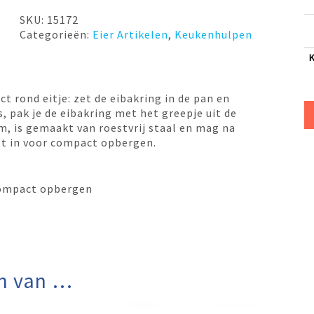
met
steeltje
SKU:
15172
Weis
Categorieën:
Eier Artikelen
,
Keukenhulpen
aantal
t rond eitje: zet de eibakring in de pan en
is, pak je de eibakring met het greepje uit de
m, is gemaakt van roestvrij staal en mag na
pt in voor compact opbergen.
compact opbergen
n van …