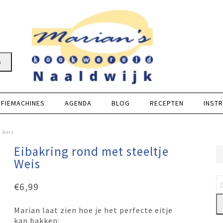
n
FFIEMACHINES
AGENDA
BLOG
RECEPTEN
INSTR
e Weis
Eibakring rond met steeltje
Weis
€
6,99
Marian laat zien hoe je het perfecte eitje
kan bakken: