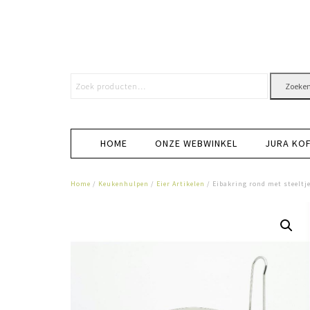
Zoeke
HOME
ONZE WEBWINKEL
JURA KO
Home
/
Keukenhulpen
/
Eier Artikelen
/ Eibakring rond met steeltj