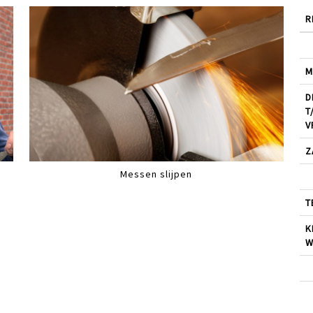
R
M
D
T
V
Z
Messen slijpen
T
K
W