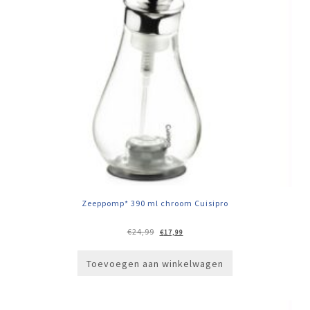
Zeeppomp* 390 ml chroom Cuisipro
Oorspronkelijke
Huidige
€
24,99
€
17,99
prijs
prijs
was:
is:
€24,99.
€17,99.
Toevoegen aan winkelwagen