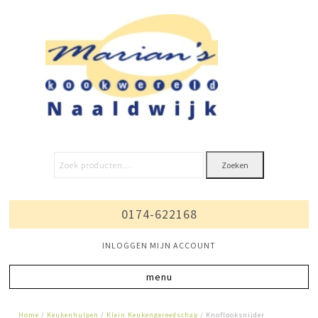
Zoeken
0174-622168
INLOGGEN MIJN ACCOUNT
Home
/
Keukenhulpen
/
Klein Keukengereedschap
/ Knoflooksnijder