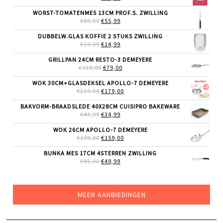
PRIJS
PRIJS
WAS:
IS:
WORST-TOMATENMES 13CM PROF.S. ZWILLING
€36,99.
€29,99.
OORSPRONKELIJKE
HUIDIGE
€
69,99
€
55,99
PRIJS
PRIJS
WAS:
IS:
DUBBELW.GLAS KOFFIE 2 STUKS ZWILLING
€69,99.
€55,99.
OORSPRONKELIJKE
HUIDIGE
€
19,99
€
14,99
PRIJS
PRIJS
WAS:
IS:
GRILLPAN 24CM RESTO-3 DEMEYERE
€19,99.
€14,99.
OORSPRONKELIJKE
HUIDIGE
€
139,00
€
79,00
PRIJS
PRIJS
WAS:
IS:
WOK 30CM+GLASDEKSEL APOLLO-7 DEMEYERE
€139,00.
€79,00.
OORSPRONKELIJKE
HUIDIGE
€
219,00
€
179,00
PRIJS
PRIJS
WAS:
IS:
BAKVORM-BRAADSLEDE 40X28CM CUISIPRO BAKEWARE
€219,00.
€179,00.
OORSPRONKELIJKE
HUIDIGE
€
43,99
€
34,99
PRIJS
PRIJS
WAS:
IS:
WOK 26CM APOLLO-7 DEMEYERE
€43,99.
€34,99.
OORSPRONKELIJKE
HUIDIGE
€
199,00
€
159,00
PRIJS
PRIJS
WAS:
IS:
BUNKA MES 17CM 4STERREN ZWILLING
€199,00.
€159,00.
OORSPRONKELIJKE
HUIDIGE
€
85,00
€
49,99
PRIJS
PRIJS
WAS:
IS:
€85,00.
€49,99.
MEER AANBIEDINGEN