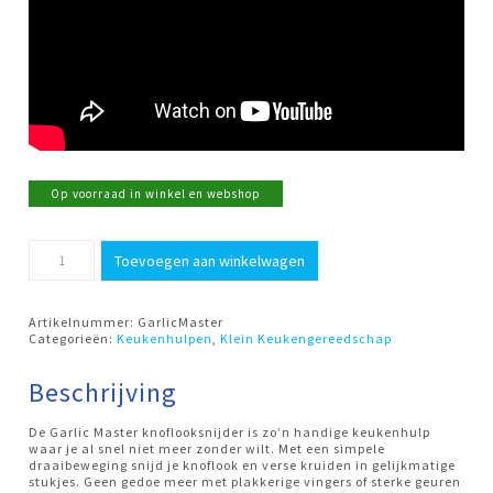
Op voorraad in winkel en webshop
Knoflooksnijder
Toevoegen aan winkelwagen
GarlicMaster
aantal
Artikelnummer:
GarlicMaster
Categorieën:
Keukenhulpen
,
Klein Keukengereedschap
Beschrijving
De Garlic Master knoflooksnijder is zo’n handige keukenhulp
waar je al snel niet meer zonder wilt. Met een simpele
draaibeweging snijd je knoflook en verse kruiden in gelijkmatige
stukjes. Geen gedoe meer met plakkerige vingers of sterke geuren