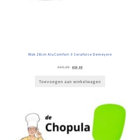
Wok 28cm AluComfort-3 Ceraforce Demeyere
Oorspronkelijke
Huidige
€
69,00
€
59,99
prijs
prijs
was:
is:
€69,00.
€59,99.
Toevoegen aan winkelwagen