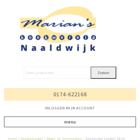
Zoeken
0174-622168
INLOGGEN MIJN ACCOUNT
Home
/
Keukenhulpen
/
Peper- en Zoutmolens
/ Zoutmolen London 18cm