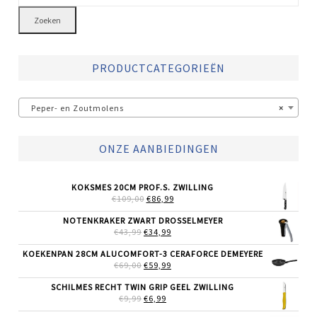
Zoeken
PRODUCTCATEGORIEËN
Peper- en Zoutmolens
×
ONZE AANBIEDINGEN
KOKSMES 20CM PROF.S. ZWILLING
OORSPRONKELIJKE
HUIDIGE
€
109,00
€
86,99
PRIJS
PRIJS
WAS:
IS:
NOTENKRAKER ZWART DROSSELMEYER
€109,00.
€86,99.
OORSPRONKELIJKE
HUIDIGE
€
43,99
€
34,99
PRIJS
PRIJS
WAS:
IS:
KOEKENPAN 28CM ALUCOMFORT-3 CERAFORCE DEMEYERE
€43,99.
€34,99.
OORSPRONKELIJKE
HUIDIGE
€
69,00
€
59,99
PRIJS
PRIJS
WAS:
IS:
SCHILMES RECHT TWIN GRIP GEEL ZWILLING
€69,00.
€59,99.
OORSPRONKELIJKE
HUIDIGE
€
9,99
€
6,99
PRIJS
PRIJS