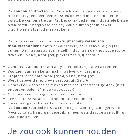
De
London zoutmolen
van Cole & Mason is gemaakt van stevig,
helder acryl en heeft een klassiek ontwerp met een moderne
twist. De combinatie van Art Deco-invloeden en industriële Britse
architectuur zorgt voor een stijlvolle blikvanger in zowel
traditionele als moderne keukens.
De molen is voorzien van een
vlijmscherp keramisch
maalmechanisme
dat niet corrodeert, en is eenvoudig bij te
vullen. De maalgraad stel je zelf in door aan de knop bovenop te
draaien – van fijn tot grof, precies zoals jij het wilt.
Gemaakt van duurzaam acryl met roestvrijstalen accenten
Voorzien van een keramisch maalwerk – roest niet
Traploos instelbare maalgraad, van fijn tot grof
Wordt geleverd met grove zeezout uit België
Gemakkelijk schoon te maken met een licht vochtige doek (niet
onderdompelen of in de vaatwasser)
Geschikt voor thuisgebruik én de horeca
Levenslange garantie op het maalmechanisme
Twee jaar garantie op de complete molen
De
London zoutmolen
is 18 cm hoog en wordt gevuld geleverd.
Mooi op tafel, handig in gebruik, en een waardevolle aanvulling
voor elke keuken.
Je zou ook kunnen houden