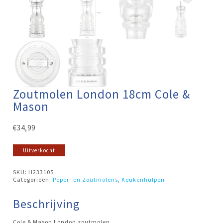
Zoutmolen London 18cm Cole &
Mason
€
34,99
Uitverkocht
SKU:
H233105
Categorieën:
Peper- en Zoutmolens
,
Keukenhulpen
Beschrijving
Cole & Mason London zoutmolen