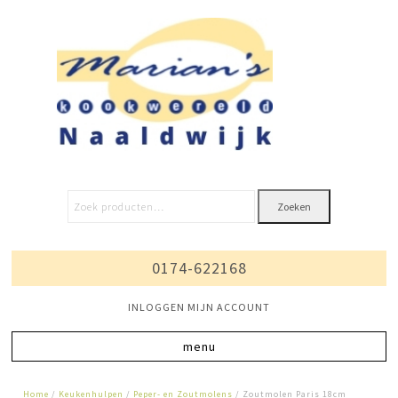
Zoeken
0174-622168
INLOGGEN MIJN ACCOUNT
Home
/
Keukenhulpen
/
Peper- en Zoutmolens
/ Zoutmolen Paris 18cm