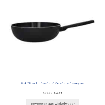
Wok 28cm AluComfort-3 Ceraforce Demeyere
Oorspronkelijke
Huidige
€
69,00
€
59,99
prijs
prijs
was:
is:
€69,00.
€59,99.
Toevoegen aan winkelwagen