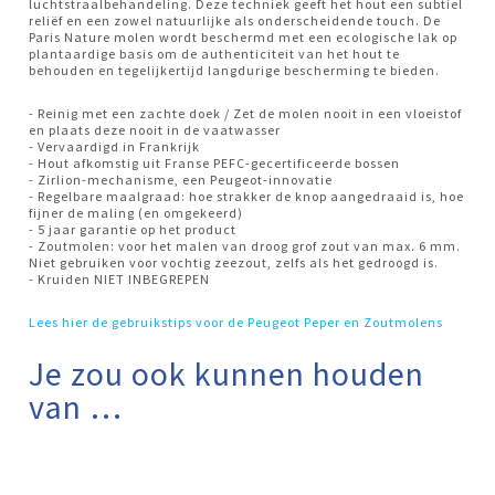
luchtstraalbehandeling. Deze techniek geeft het hout een subtiel
reliëf en een zowel natuurlijke als onderscheidende touch. De
Paris Nature molen wordt beschermd met een ecologische lak op
plantaardige basis om de authenticiteit van het hout te
behouden en tegelijkertijd langdurige bescherming te bieden.
- Reinig met een zachte doek / Zet de molen nooit in een vloeistof
en plaats deze nooit in de vaatwasser
- Vervaardigd in Frankrijk
- Hout afkomstig uit Franse PEFC-gecertificeerde bossen
- Zirlion-mechanisme, een Peugeot-innovatie
- Regelbare maalgraad: hoe strakker de knop aangedraaid is, hoe
fijner de maling (en omgekeerd)
- 5 jaar garantie op het product
- Zoutmolen: voor het malen van droog grof zout van max. 6 mm.
Niet gebruiken voor vochtig zeezout, zelfs als het gedroogd is.
- Kruiden NIET INBEGREPEN
Lees hier de gebruikstips voor de Peugeot Peper en Zoutmolens
Je zou ook kunnen houden
van …