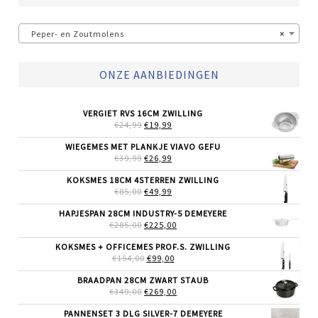
Peper- en Zoutmolens
×
ONZE AANBIEDINGEN
VERGIET RVS 16CM ZWILLING
OORSPRONKELIJKE
HUIDIGE
€
24,99
€
19,99
PRIJS
PRIJS
WAS:
IS:
WIEGEMES MET PLANKJE VIAVO GEFU
€24,99.
€19,99.
OORSPRONKELIJKE
HUIDIGE
€
39,99
€
26,99
PRIJS
PRIJS
WAS:
IS:
KOKSMES 18CM 4STERREN ZWILLING
€39,99.
€26,99.
OORSPRONKELIJKE
HUIDIGE
€
85,00
€
49,99
PRIJS
PRIJS
WAS:
IS:
HAPJESPAN 28CM INDUSTRY-5 DEMEYERE
€85,00.
€49,99.
OORSPRONKELIJKE
HUIDIGE
€
285,00
€
225,00
PRIJS
PRIJS
WAS:
IS:
KOKSMES + OFFICEMES PROF.S. ZWILLING
€285,00.
€225,00.
OORSPRONKELIJKE
HUIDIGE
€
154,00
€
99,00
PRIJS
PRIJS
WAS:
IS:
BRAADPAN 28CM ZWART STAUB
€154,00.
€99,00.
OORSPRONKELIJKE
HUIDIGE
€
349,00
€
269,00
PRIJS
PRIJS
WAS:
IS:
PANNENSET 3 DLG SILVER-7 DEMEYERE