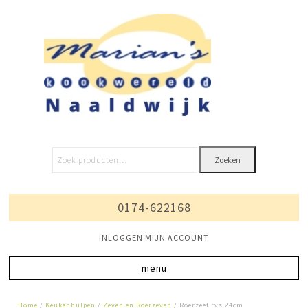
Zoeken
0174-622168
INLOGGEN MIJN ACCOUNT
Home
/
Keukenhulpen
/
Zeven en Roerzeven
/ Roerzeef rvs 24cm