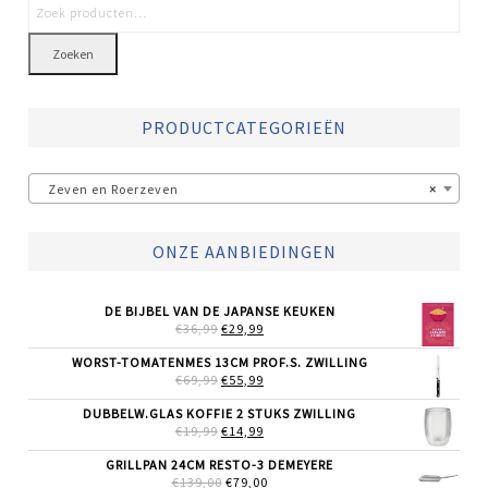
Zoeken
PRODUCTCATEGORIEËN
Zeven en Roerzeven
×
ONZE AANBIEDINGEN
DE BIJBEL VAN DE JAPANSE KEUKEN
OORSPRONKELIJKE
HUIDIGE
€
36,99
€
29,99
PRIJS
PRIJS
WAS:
IS:
WORST-TOMATENMES 13CM PROF.S. ZWILLING
€36,99.
€29,99.
OORSPRONKELIJKE
HUIDIGE
€
69,99
€
55,99
PRIJS
PRIJS
WAS:
IS:
DUBBELW.GLAS KOFFIE 2 STUKS ZWILLING
€69,99.
€55,99.
OORSPRONKELIJKE
HUIDIGE
€
19,99
€
14,99
PRIJS
PRIJS
WAS:
IS:
GRILLPAN 24CM RESTO-3 DEMEYERE
€19,99.
€14,99.
OORSPRONKELIJKE
HUIDIGE
€
139,00
€
79,00