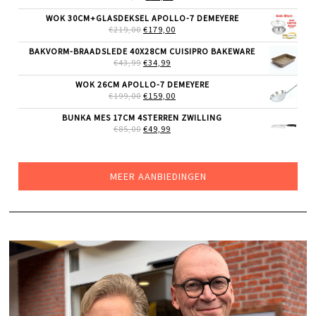
PRIJS
PRIJS
WAS:
IS:
WOK 30CM+GLASDEKSEL APOLLO-7 DEMEYERE
€139,00.
€79,00.
OORSPRONKELIJKE
HUIDIGE
€
219,00
€
179,00
PRIJS
PRIJS
WAS:
IS:
BAKVORM-BRAADSLEDE 40X28CM CUISIPRO BAKEWARE
€219,00.
€179,00.
OORSPRONKELIJKE
HUIDIGE
€
43,99
€
34,99
PRIJS
PRIJS
WAS:
IS:
WOK 26CM APOLLO-7 DEMEYERE
€43,99.
€34,99.
OORSPRONKELIJKE
HUIDIGE
€
199,00
€
159,00
PRIJS
PRIJS
WAS:
IS:
BUNKA MES 17CM 4STERREN ZWILLING
€199,00.
€159,00.
OORSPRONKELIJKE
HUIDIGE
€
85,00
€
49,99
PRIJS
PRIJS
WAS:
IS:
€85,00.
€49,99.
MEER AANBIEDINGEN