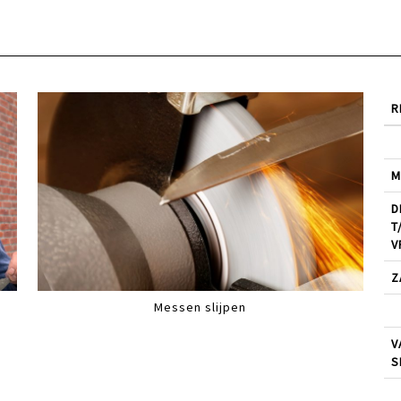
R
M
D
T
V
Z
Messen slijpen
V
S