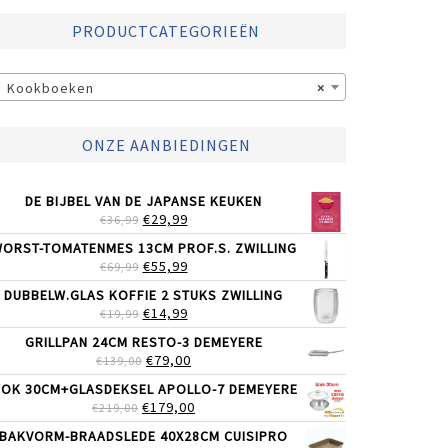
PRODUCTCATEGORIEËN
Kookboeken
×
ONZE AANBIEDINGEN
DE BIJBEL VAN DE JAPANSE KEUKEN
OORSPRONKELIJKE
HUIDIGE
€
29,99
€
36,99
PRIJS
PRIJS
ORST-TOMATENMES 13CM PROF.S. ZWILLING
WAS:
IS:
OORSPRONKELIJKE
HUIDIGE
€
55,99
€
69,99
€36,99.
€29,99.
PRIJS
PRIJS
DUBBELW.GLAS KOFFIE 2 STUKS ZWILLING
WAS:
IS:
OORSPRONKELIJKE
HUIDIGE
€
14,99
€
19,99
€69,99.
€55,99.
PRIJS
PRIJS
GRILLPAN 24CM RESTO-3 DEMEYERE
WAS:
IS:
OORSPRONKELIJKE
HUIDIGE
€
79,00
€
139,00
€19,99.
€14,99.
PRIJS
PRIJS
OK 30CM+GLASDEKSEL APOLLO-7 DEMEYERE
WAS:
IS:
OORSPRONKELIJKE
HUIDIGE
€
179,00
€
219,00
€139,00.
€79,00.
PRIJS
PRIJS
BAKVORM-BRAADSLEDE 40X28CM CUISIPRO
WAS:
IS: