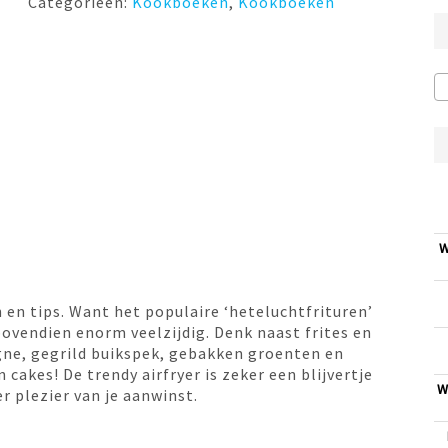
Categorieën:
Kookboeken
,
Kookboeken
W
n en tips. Want het populaire ‘heteluchtfrituren’
bovendien enorm veelzijdig. Denk naast frites en
gne, gegrild buikspek, gebakken groenten en
cakes! De trendy airfryer is zeker een blijvertje
W
r plezier van je aanwinst.