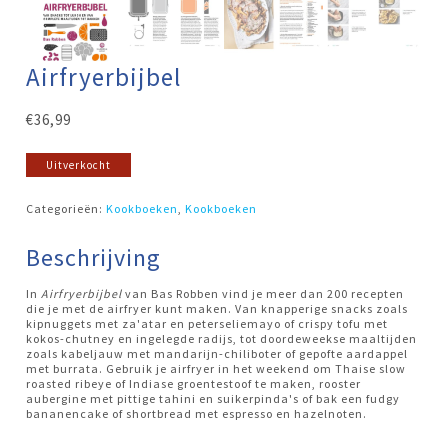
Airfryerbijbel
€
36,99
Uitverkocht
Categorieën:
Kookboeken
,
Kookboeken
Beschrijving
In
Airfryerbijbel
van Bas Robben vind je meer dan 200 recepten
die je met de airfryer kunt maken. Van knapperige snacks zoals
kipnuggets met za'atar en peterseliemayo of crispy tofu met
kokos-chutney en ingelegde radijs, tot doordeweekse maaltijden
zoals kabeljauw met mandarijn-chiliboter of gepofte aardappel
met burrata. Gebruik je airfryer in het weekend om Thaise slow
roasted ribeye of Indiase groentestoof te maken, rooster
aubergine met pittige tahini en suikerpinda's of bak een fudgy
bananencake of shortbread met espresso en hazelnoten.