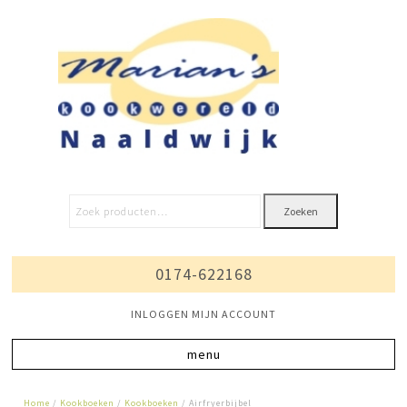
Zoeken
0174-622168
INLOGGEN MIJN ACCOUNT
Home
/
Kookboeken
/
Kookboeken
/ Airfryerbijbel