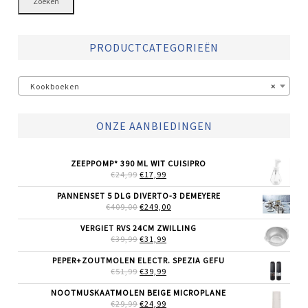
Zoeken
PRODUCTCATEGORIEËN
Kookboeken
×
ONZE AANBIEDINGEN
ZEEPPOMP* 390 ML WIT CUISIPRO
OORSPRONKELIJKE
HUIDIGE
€
24,99
€
17,99
PRIJS
PRIJS
WAS:
IS:
PANNENSET 5 DLG DIVERTO-3 DEMEYERE
€24,99.
€17,99.
OORSPRONKELIJKE
HUIDIGE
€
409,00
€
249,00
PRIJS
PRIJS
WAS:
IS:
VERGIET RVS 24CM ZWILLING
€409,00.
€249,00.
OORSPRONKELIJKE
HUIDIGE
€
39,99
€
31,99
PRIJS
PRIJS
WAS:
IS:
PEPER+ZOUTMOLEN ELECTR. SPEZIA GEFU
€39,99.
€31,99.
OORSPRONKELIJKE
HUIDIGE
€
51,99
€
39,99
PRIJS
PRIJS
WAS:
IS:
NOOTMUSKAATMOLEN BEIGE MICROPLANE
€51,99.
€39,99.
OORSPRONKELIJKE
HUIDIGE
€
29,99
€
24,99