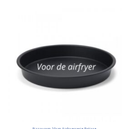
Pizzavorm 20cm Airfryerserie Patisse