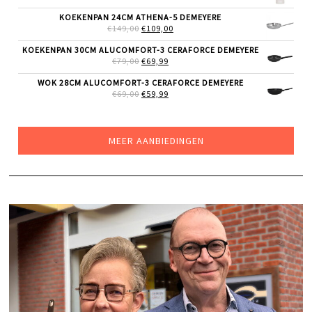
PRIJS
PRIJS
WAS:
IS:
KOEKENPAN 24CM ATHENA-5 DEMEYERE
€29,99.
€24,99.
OORSPRONKELIJKE
HUIDIGE
€
149,00
€
109,00
PRIJS
PRIJS
WAS:
IS:
KOEKENPAN 30CM ALUCOMFORT-3 CERAFORCE DEMEYERE
€149,00.
€109,00.
OORSPRONKELIJKE
HUIDIGE
€
79,00
€
69,99
PRIJS
PRIJS
WAS:
IS:
WOK 28CM ALUCOMFORT-3 CERAFORCE DEMEYERE
€79,00.
€69,99.
OORSPRONKELIJKE
HUIDIGE
€
69,00
€
59,99
PRIJS
PRIJS
WAS:
IS:
€69,00.
€59,99.
MEER AANBIEDINGEN