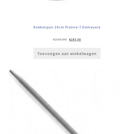
Koekenpan 24cm Proline-7 Demeyere
Oorspronkelijke
Huidige
€
239,00
€
195,00
prijs
prijs
was:
is:
€239,00.
€195,00.
Toevoegen aan winkelwagen