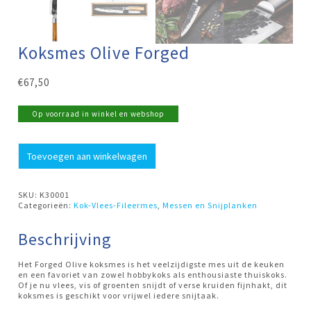
Koksmes Olive Forged
€
67,50
Op voorraad in winkel en webshop
Koksmes
Toevoegen aan winkelwagen
Olive
Forged
aantal
SKU:
K30001
Categorieën:
Kok-Vlees-Fileermes
,
Messen en Snijplanken
Beschrijving
Het Forged Olive koksmes is het veelzijdigste mes uit de keuken
en een favoriet van zowel hobbykoks als enthousiaste thuiskoks.
Of je nu vlees, vis of groenten snijdt of verse kruiden fijnhakt, dit
koksmes is geschikt voor vrijwel iedere snijtaak.