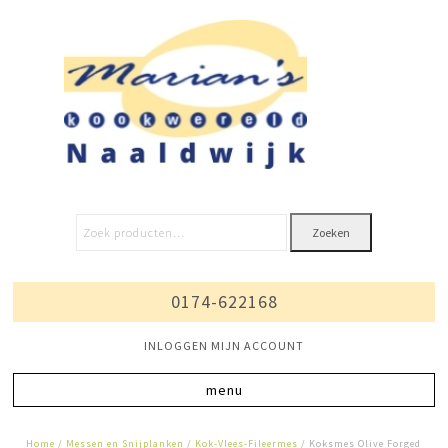
Zoeken
0174-622168
INLOGGEN MIJN ACCOUNT
Home
/
Messen en Snijplanken
/
Kok-Vlees-Fileermes
/ Koksmes Olive Forged