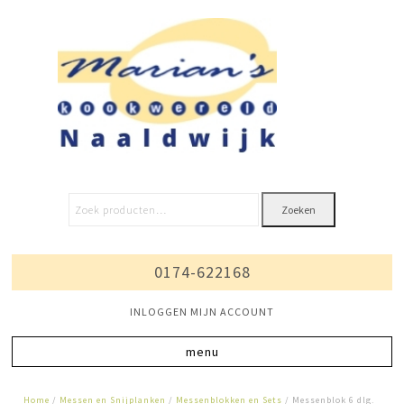
Zoeken
0174-622168
INLOGGEN MIJN ACCOUNT
Home
/
Messen en Snijplanken
/
Messenblokken en Sets
/ Messenblok 6 dlg.