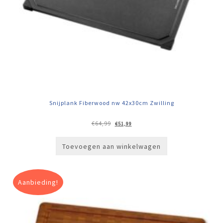
Snijplank Fiberwood nw 42x30cm Zwilling
Oorspronkelijke
Huidige
€
64,99
€
51,99
prijs
prijs
was:
is:
€64,99.
€51,99.
Toevoegen aan winkelwagen
Aanbieding!