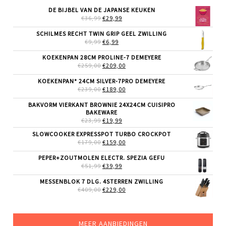
DE BIJBEL VAN DE JAPANSE KEUKEN
OORSPRONKELIJKE
HUIDIGE
€
36,99
€
29,99
PRIJS
PRIJS
WAS:
IS:
SCHILMES RECHT TWIN GRIP GEEL ZWILLING
€36,99.
€29,99.
OORSPRONKELIJKE
HUIDIGE
€
9,99
€
6,99
PRIJS
PRIJS
WAS:
IS:
KOEKENPAN 28CM PROLINE-7 DEMEYERE
€9,99.
€6,99.
OORSPRONKELIJKE
HUIDIGE
€
259,00
€
209,00
PRIJS
PRIJS
WAS:
IS:
KOEKENPAN* 24CM SILVER-7PRO DEMEYERE
€259,00.
€209,00.
OORSPRONKELIJKE
HUIDIGE
€
239,00
€
189,00
PRIJS
PRIJS
WAS:
IS:
BAKVORM VIERKANT BROWNIE 24X24CM CUISIPRO
€239,00.
€189,00.
BAKEWARE
OORSPRONKELIJKE
HUIDIGE
€
23,99
€
19,99
PRIJS
PRIJS
SLOWCOOKER EXPRESSPOT TURBO CROCKPOT
WAS:
IS:
OORSPRONKELIJKE
HUIDIGE
€
179,00
€23,99.
€
159,00
€19,99.
PRIJS
PRIJS
WAS:
IS:
PEPER+ZOUTMOLEN ELECTR. SPEZIA GEFU
€179,00.
€159,00.
OORSPRONKELIJKE
HUIDIGE
€
51,99
€
39,99
PRIJS
PRIJS
WAS:
IS:
MESSENBLOK 7 DLG. 4STERREN ZWILLING
€51,99.
€39,99.
OORSPRONKELIJKE
HUIDIGE
€
409,00
€
229,00
PRIJS
PRIJS
WAS:
IS:
€409,00.
€229,00.
MEER AANBIEDINGEN