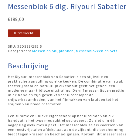
Messenblok 6 dlg. Riyouri Sabatier
€
199,00
Uitverkocht
SKU:
35DS88/29E.5
Categorieën:
Messen en Snijplanken
,
Messenblokken en Sets
Beschrijving
Het Riyouri messenblok van Sabatier is een stijlvolle en
praktische aanvulling op elke keuken. De combinatie van strak
roestvrij staal en natuurlijk eikenhout geeft het geheel een
moderne maar tijdloze uitstraling. De vijf messen liggen prettig
in de hand en zijn geschikt voor uiteenlopende
snijwerkzaamheden, van het fijnhakken van kruiden tot het
snijden van brood of tomaten.
Een slimme en unieke eigenschap: op het uiteinde van elk
handvat is het type mes subtiel gegraveerd. Zo ziet u in één
oogopslag welk mes u pakt. Het messenblok zelf is voorzien van
een roestvrijstalen afdekplaat aan de zijkant, die bescherming
biedt tegen krassen en beschadigingen. Kortom, dit messenset is