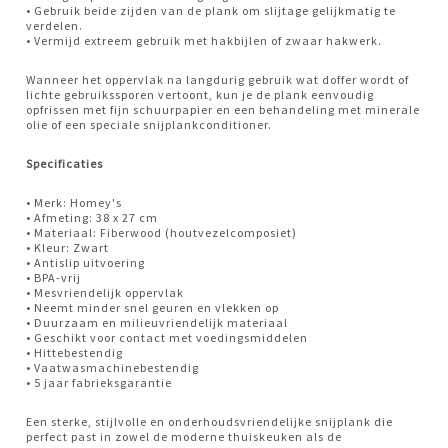
• Gebruik beide zijden van de plank om slijtage gelijkmatig te
verdelen.
• Vermijd extreem gebruik met hakbijlen of zwaar hakwerk.
Wanneer het oppervlak na langdurig gebruik wat doffer wordt of
lichte gebruikssporen vertoont, kun je de plank eenvoudig
opfrissen met fijn schuurpapier en een behandeling met minerale
olie of een speciale snijplankconditioner.
Specificaties
• Merk: Homey's
• Afmeting: 38 x 27 cm
• Materiaal: Fiberwood (houtvezelcomposiet)
• Kleur: Zwart
• Antislip uitvoering
• BPA-vrij
• Mesvriendelijk oppervlak
• Neemt minder snel geuren en vlekken op
• Duurzaam en milieuvriendelijk materiaal
• Geschikt voor contact met voedingsmiddelen
• Hittebestendig
• Vaatwasmachinebestendig
• 5 jaar fabrieksgarantie
Een sterke, stijlvolle en onderhoudsvriendelijke snijplank die
perfect past in zowel de moderne thuiskeuken als de