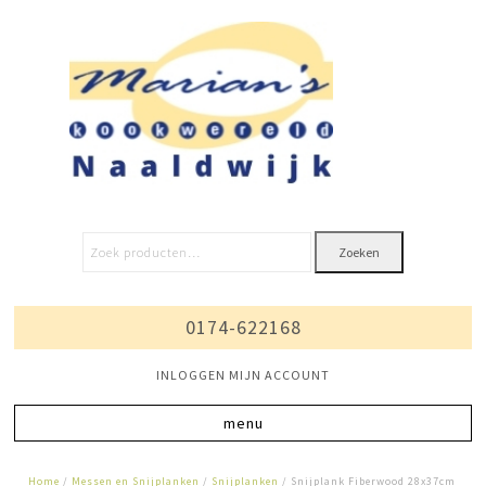
Zoeken
0174-622168
INLOGGEN MIJN ACCOUNT
Home
/
Messen en Snijplanken
/
Snijplanken
/ Snijplank Fiberwood 28x37cm