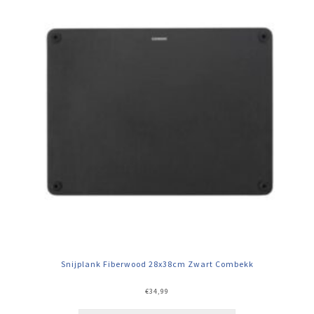
Snijplank Fiberwood 28x38cm Zwart Combekk
€
34,99