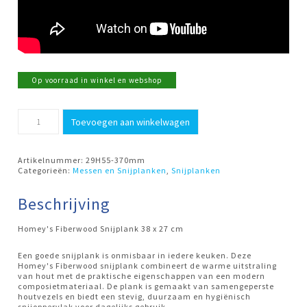
Op voorraad in winkel en webshop
Snijplank
Toevoegen aan winkelwagen
Fiberwood
28x37cm
Zwart
Homeij
Artikelnummer:
29H55-370mm
aantal
Categorieën:
Messen en Snijplanken
,
Snijplanken
Beschrijving
Homey's Fiberwood Snijplank 38 x 27 cm
Een goede snijplank is onmisbaar in iedere keuken. Deze
Homey's Fiberwood snijplank combineert de warme uitstraling
van hout met de praktische eigenschappen van een modern
composietmateriaal. De plank is gemaakt van samengeperste
houtvezels en biedt een stevig, duurzaam en hygiënisch
snijoppervlak voor dagelijks gebruik.