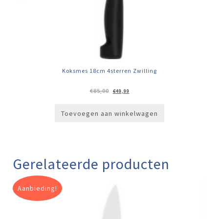
Koksmes 18cm 4sterren Zwilling
Oorspronkelijke
Huidige
€
85,00
€
49,99
prijs
prijs
was:
is:
€85,00.
€49,99.
Toevoegen aan winkelwagen
Gerelateerde producten
Aanbieding!