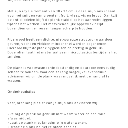
Met zijn royale formaat van 38 x 27 cm is deze snijplank ideaal
voor het snijden van groenten, fruit, vlees, vis en brood. Dankzij
de antislipdelen blijft de plank stabiel op het aanrecht liggen
tijdens het werken. Het mesvriendelijke oppervlak helpt
bovendien om je messen langer scherp te houden.
Fiberwood heeft een dichte, niet-poreuze structuur waardoor
geuren, vocht en vlekken minder snel worden opgenomen.
Hierdoor blijft de plank hygiënisch en prettig in gebruik.
Bovendien laat het materiaal geen microplastics los tijdens het
snijden.
De plank is vaatwasmachinebestendig en daardoor eenvoudig
schoon te houden. Voor een zo lang mogelijke levensduur
adviseren wij om de plank waar mogelijk met de hand af te
wassen.
Onderhoudstips
Voor jarenlang plezier van je snijplank adviseren wij:
• Reinig de plank na gebruik met warm water en een mild
afwasmiddel.
• Laat de plank niet langdurig in water weken.
• Droog de plank na het reinigen goed af.