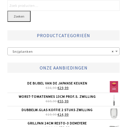
Zoeken
PRODUCTCATEGORIEËN
Snijplanken
×
ONZE AANBIEDINGEN
DE BIJBEL VAN DE JAPANSE KEUKEN
OORSPRONKELIJKE
HUIDIGE
€
36,99
€
29,99
PRIJS
PRIJS
WAS:
IS:
WORST-TOMATENMES 13CM PROF.S. ZWILLING
€36,99.
€29,99.
OORSPRONKELIJKE
HUIDIGE
€
69,99
€
55,99
PRIJS
PRIJS
WAS:
IS:
DUBBELW.GLAS KOFFIE 2 STUKS ZWILLING
€69,99.
€55,99.
OORSPRONKELIJKE
HUIDIGE
€
19,99
€
14,99
PRIJS
PRIJS
WAS:
IS:
GRILLPAN 24CM RESTO-3 DEMEYERE
€19,99.
€14,99.