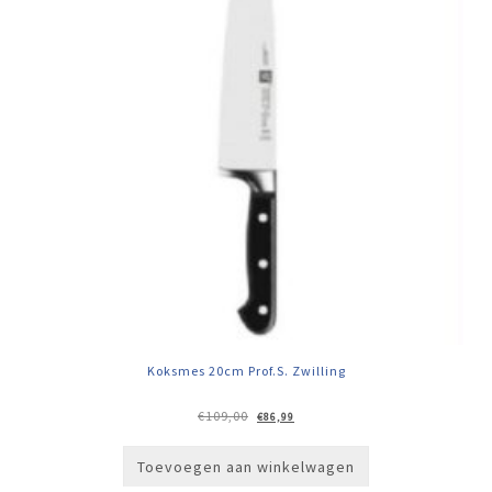
Koksmes 20cm Prof.S. Zwilling
Oorspronkelijke
Huidige
€
109,00
€
86,99
prijs
prijs
was:
is:
€109,00.
€86,99.
Toevoegen aan winkelwagen