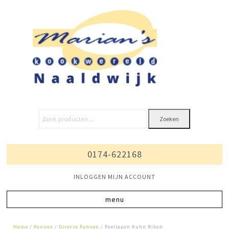
Zoeken
0174-622168
INLOGGEN MIJN ACCOUNT
Home
/
Pannen
/
Diverse Pannen
/ Paellapan Kuhn Rikon