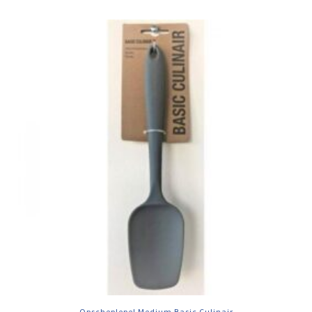
Opscheplepel Medium Basic Culinair