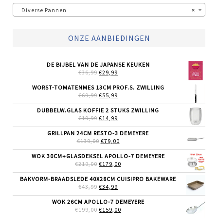
Diverse Pannen
×
ONZE AANBIEDINGEN
DE BIJBEL VAN DE JAPANSE KEUKEN
OORSPRONKELIJKE
HUIDIGE
€
36,99
€
29,99
PRIJS
PRIJS
WAS:
IS:
WORST-TOMATENMES 13CM PROF.S. ZWILLING
€36,99.
€29,99.
OORSPRONKELIJKE
HUIDIGE
€
69,99
€
55,99
PRIJS
PRIJS
WAS:
IS:
DUBBELW.GLAS KOFFIE 2 STUKS ZWILLING
€69,99.
€55,99.
OORSPRONKELIJKE
HUIDIGE
€
19,99
€
14,99
PRIJS
PRIJS
WAS:
IS:
GRILLPAN 24CM RESTO-3 DEMEYERE
€19,99.
€14,99.
OORSPRONKELIJKE
HUIDIGE
€
139,00
€
79,00
PRIJS
PRIJS
WAS:
IS:
WOK 30CM+GLASDEKSEL APOLLO-7 DEMEYERE
€139,00.
€79,00.
OORSPRONKELIJKE
HUIDIGE
€
219,00
€
179,00
PRIJS
PRIJS
WAS:
IS:
BAKVORM-BRAADSLEDE 40X28CM CUISIPRO BAKEWARE
€219,00.
€179,00.
OORSPRONKELIJKE
HUIDIGE
€
43,99
€
34,99
PRIJS
PRIJS
WAS:
IS:
WOK 26CM APOLLO-7 DEMEYERE
€43,99.
€34,99.
OORSPRONKELIJKE
HUIDIGE
€
199,00
€
159,00
PRIJS
PRIJS