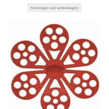
was:
is:
€249,00.
€199,00.
Toevoegen aan winkelwagen