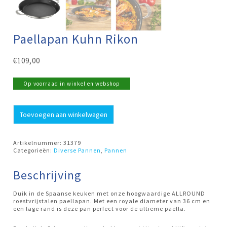
Paellapan Kuhn Rikon
€
109,00
Op voorraad in winkel en webshop
Paellapan
Toevoegen aan winkelwagen
Kuhn
Rikon
aantal
Artikelnummer:
31379
Categorieën:
Diverse Pannen
,
Pannen
Beschrijving
Duik in de Spaanse keuken met onze hoogwaardige ALLROUND
roestvrijstalen paellapan. Met een royale diameter van 36 cm en
een lage rand is deze pan perfect voor de ultieme paella.