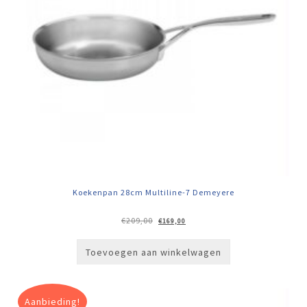
Koekenpan 28cm Multiline-7 Demeyere
Oorspronkelijke
Huidige
€
209,00
€
169,00
prijs
prijs
was:
is:
€209,00.
€169,00.
Toevoegen aan winkelwagen
Aanbieding!