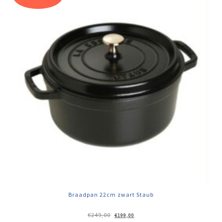
Braadpan 22cm zwart Staub
Oorspronkelijke
Huidige
€
249,00
€
199,00
prijs
prijs