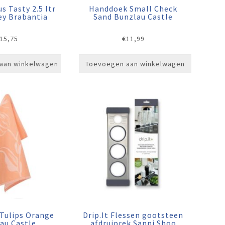
s Tasty 2.5 ltr
Handdoek Small Check
ey Brabantia
Sand Bunzlau Castle
15,75
€
11,99
aan winkelwagen
Toevoegen aan winkelwagen
Tulips Orange
Drip.It Flessen gootsteen
au Castle
afdruiprek Sanni Shoo