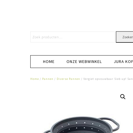
Zoeke
HOME
ONZE WEBWINKEL
JURA KO
Home
/
Pannen
/
Diverse Pannen
/ Vergiet opvouwbaar Sieb up! Sa