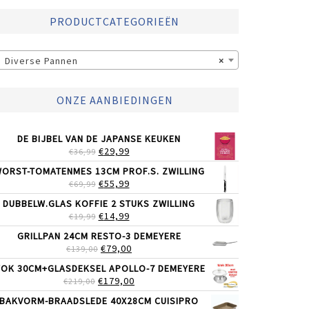
PRODUCTCATEGORIEËN
Diverse Pannen
×
ONZE AANBIEDINGEN
DE BIJBEL VAN DE JAPANSE KEUKEN
OORSPRONKELIJKE
HUIDIGE
€
29,99
€
36,99
PRIJS
PRIJS
ORST-TOMATENMES 13CM PROF.S. ZWILLING
WAS:
IS:
OORSPRONKELIJKE
HUIDIGE
€
55,99
€
69,99
€36,99.
€29,99.
PRIJS
PRIJS
DUBBELW.GLAS KOFFIE 2 STUKS ZWILLING
WAS:
IS:
OORSPRONKELIJKE
HUIDIGE
€
14,99
€
19,99
€69,99.
€55,99.
PRIJS
PRIJS
GRILLPAN 24CM RESTO-3 DEMEYERE
WAS:
IS:
OORSPRONKELIJKE
HUIDIGE
€
79,00
€
139,00
€19,99.
€14,99.
PRIJS
PRIJS
OK 30CM+GLASDEKSEL APOLLO-7 DEMEYERE
WAS:
IS:
OORSPRONKELIJKE
HUIDIGE
€
179,00
€
219,00
€139,00.
€79,00.
PRIJS
PRIJS
BAKVORM-BRAADSLEDE 40X28CM CUISIPRO
WAS:
IS: