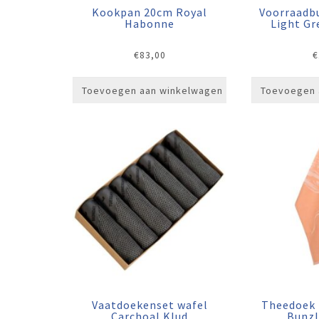
Kookpan 20cm Royal
Voorraadbu
Habonne
Light Gr
€
83,00
€
Toevoegen aan winkelwagen
Toevoegen 
Vaatdoekenset wafel
Theedoek 
Carchoal Klud
Bunzl