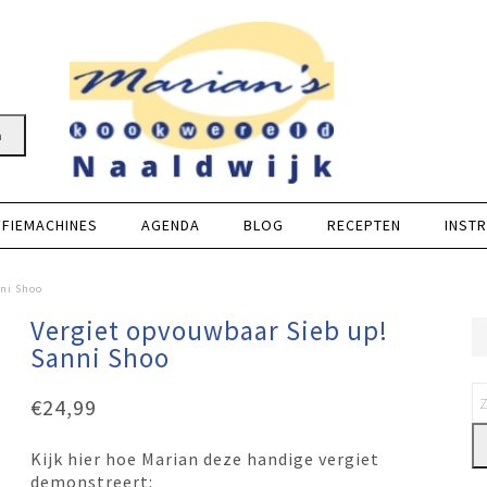
n
FFIEMACHINES
AGENDA
BLOG
RECEPTEN
INSTR
nni Shoo
Vergiet opvouwbaar Sieb up!
Sanni Shoo
€
24,99
Kijk hier hoe Marian deze handige vergiet
demonstreert: