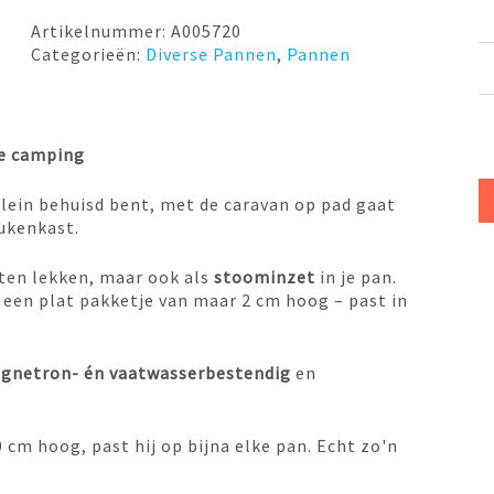
Sieb
up!
Artikelnummer:
A005720
Sanni
Categorieën:
Diverse Pannen
,
Pannen
Shoo
aantal
de camping
 klein behuisd bent, met de caravan op pad gaat
ukenkast.
aten lekken, maar ook als
stoominzet
in je pan.
 een plat pakketje van maar 2 cm hoog – past in
gnetron- én vaatwasserbestendig
en
cm hoog, past hij op bijna elke pan. Echt zo'n