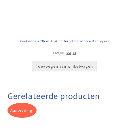
Koekenpan 28cm AluComfort-3 Ceraforce Demeyere
Oorspronkelijke
Huidige
€
69,00
€
59,99
prijs
prijs
was:
is:
€69,00.
€59,99.
Toevoegen aan winkelwagen
Gerelateerde producten
Aanbieding!