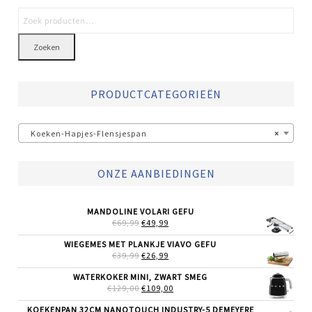
Zoeken
PRODUCTCATEGORIEËN
Koeken-Hapjes-Flensjespan
×
ONZE AANBIEDINGEN
MANDOLINE VOLARI GEFU
OORSPRONKELIJKE
HUIDIGE
€
69,99
€
49,99
PRIJS
PRIJS
WAS:
IS:
WIEGEMES MET PLANKJE VIAVO GEFU
€69,99.
€49,99.
OORSPRONKELIJKE
HUIDIGE
€
39,99
€
26,99
PRIJS
PRIJS
WAS:
IS:
WATERKOKER MINI, ZWART SMEG
€39,99.
€26,99.
OORSPRONKELIJKE
HUIDIGE
€
129,00
€
109,00
PRIJS
PRIJS
WAS:
IS:
KOEKENPAN 32CM NANOTOUCH INDUSTRY-5 DEMEYERE