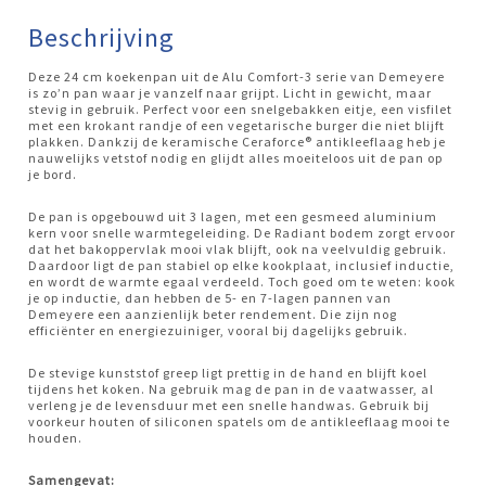
Beschrijving
Deze 24 cm koekenpan uit de Alu Comfort-3 serie van Demeyere
is zo’n pan waar je vanzelf naar grijpt. Licht in gewicht, maar
stevig in gebruik. Perfect voor een snelgebakken eitje, een visfilet
met een krokant randje of een vegetarische burger die niet blijft
plakken. Dankzij de keramische Ceraforce® antikleeflaag heb je
nauwelijks vetstof nodig en glijdt alles moeiteloos uit de pan op
je bord.
De pan is opgebouwd uit 3 lagen, met een gesmeed aluminium
kern voor snelle warmtegeleiding. De Radiant bodem zorgt ervoor
dat het bakoppervlak mooi vlak blijft, ook na veelvuldig gebruik.
Daardoor ligt de pan stabiel op elke kookplaat, inclusief inductie,
en wordt de warmte egaal verdeeld. Toch goed om te weten: kook
je op inductie, dan hebben de 5- en 7-lagen pannen van
Demeyere een aanzienlijk beter rendement. Die zijn nog
efficiënter en energiezuiniger, vooral bij dagelijks gebruik.
De stevige kunststof greep ligt prettig in de hand en blijft koel
tijdens het koken. Na gebruik mag de pan in de vaatwasser, al
verleng je de levensduur met een snelle handwas. Gebruik bij
voorkeur houten of siliconen spatels om de antikleeflaag mooi te
houden.
Samengevat: