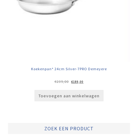
Koekenpan* 24cm Silver-7PRO Demeyere
Oorspronkelijke
Huidige
€
239,00
€
189,00
prijs
prijs
was:
is:
€239,00.
€189,00.
Toevoegen aan winkelwagen
ZOEK EEN PRODUCT