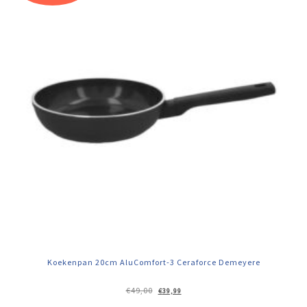
Koekenpan 20cm AluComfort-3 Ceraforce Demeyere
Oorspronkelijke
Huidige
€
49,00
€
39,99
prijs
prijs
was:
is: