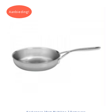
Aanbieding!
Koekenpan 28cm Multiline-7 Demeyere