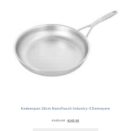
Koekenpan 28cm NanoTouch Industry-5 Demeyere
Oorspronkelijke
Huidige
€
185,00
€
145,00
prijs
prijs
was:
is:
€185,00.
€145,00.