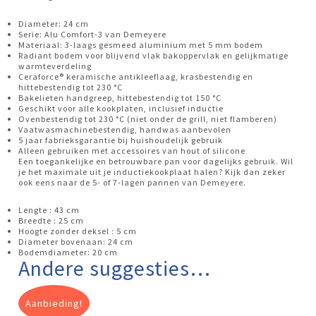
Diameter: 24 cm
Serie: Alu Comfort-3 van Demeyere
Materiaal: 3-laags gesmeed aluminium met 5 mm bodem
Radiant bodem voor blijvend vlak bakoppervlak en gelijkmatige
warmteverdeling
Ceraforce® keramische antikleeflaag, krasbestendig en
hittebestendig tot 230 °C
Bakelieten handgreep, hittebestendig tot 150 °C
Geschikt voor alle kookplaten, inclusief inductie
Ovenbestendig tot 230 °C (niet onder de grill, niet flamberen)
Vaatwasmachinebestendig, handwas aanbevolen
5 jaar fabrieksgarantie bij huishoudelijk gebruik
Alleen gebruiken met accessoires van hout of silicone
Een toegankelijke en betrouwbare pan voor dagelijks gebruik. Wil
je het maximale uit je inductiekookplaat halen? Kijk dan zeker
ook eens naar de 5- of 7-lagen pannen van Demeyere.
Lengte : 43 cm
Breedte : 25 cm
Hoogte zonder deksel : 5 cm
Diameter bovenaan: 24 cm
Bodemdiameter: 20 cm
Andere suggesties…
Aanbieding!