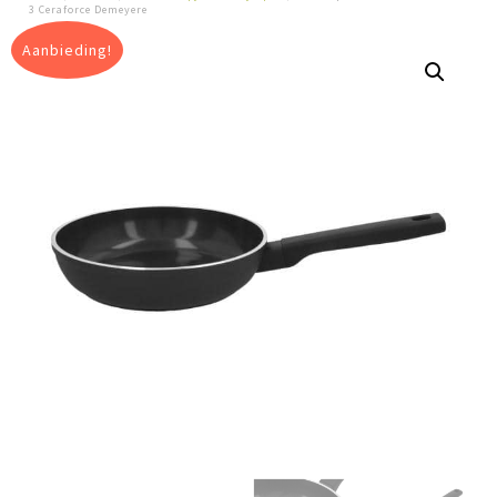
3 Ceraforce Demeyere
Aanbieding!