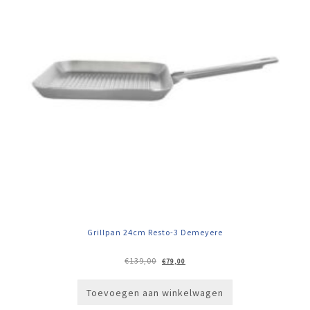
Grillpan 24cm Resto-3 Demeyere
Oorspronkelijke
Huidige
€
139,00
€
79,00
prijs
prijs
was:
is:
€139,00.
€79,00.
Toevoegen aan winkelwagen