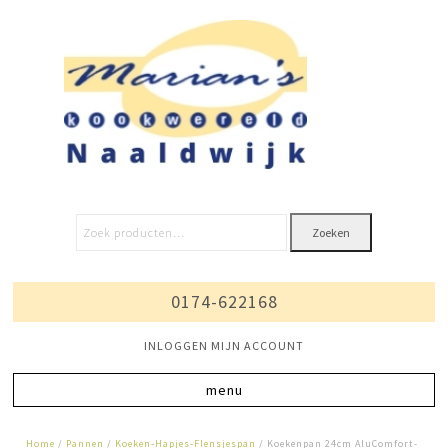
Zoeken
0174-622168
INLOGGEN MIJN ACCOUNT
Home
/
Pannen
/
Koeken-Hapjes-Flensjespan
/ Koekenpan 24cm AluComfort-