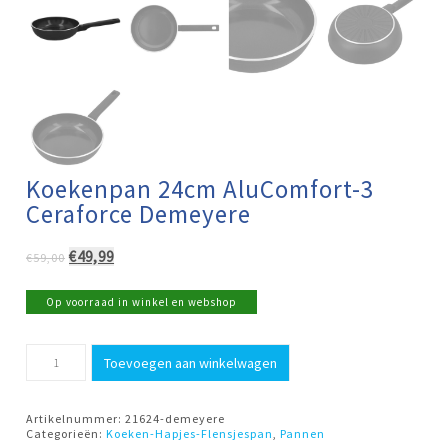
Koekenpan 24cm AluComfort-3
Ceraforce Demeyere
Oorspronkelijke
Huidige
€
49,99
€
59,00
prijs
prijs
was:
is:
Op voorraad in winkel en webshop
€59,00.
€49,99.
Koekenpan
Toevoegen aan winkelwagen
24cm
AluComfort-
3
Ceraforce
Artikelnummer:
21624-demeyere
Demeyere
Categorieën:
Koeken-Hapjes-Flensjespan
,
Pannen
aantal