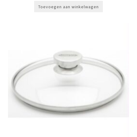
€49,00.
€39,99.
Toevoegen aan winkelwagen