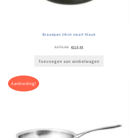
Braadpan 24cm zwart Staub
Oorspronkelijke
Huidige
€
279,00
€
215,00
prijs
prijs
was:
is:
€279,00.
€215,00.
Toevoegen aan winkelwagen
Aanbieding!