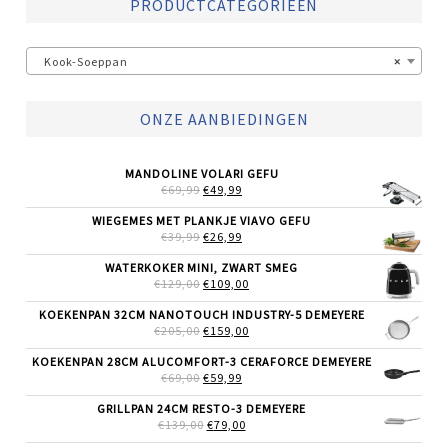
PRODUCTCATEGORIEËN
Kook-Soeppan
×
ONZE AANBIEDINGEN
MANDOLINE VOLARI GEFU
OORSPRONKELIJKE
HUIDIGE
€
69,99
€
49,99
PRIJS
PRIJS
WAS:
IS:
WIEGEMES MET PLANKJE VIAVO GEFU
€69,99.
€49,99.
OORSPRONKELIJKE
HUIDIGE
€
39,99
€
26,99
PRIJS
PRIJS
WAS:
IS:
WATERKOKER MINI, ZWART SMEG
€39,99.
€26,99.
OORSPRONKELIJKE
HUIDIGE
€
129,00
€
109,00
PRIJS
PRIJS
WAS:
IS:
KOEKENPAN 32CM NANOTOUCH INDUSTRY-5 DEMEYERE
€129,00.
€109,00.
OORSPRONKELIJKE
HUIDIGE
€
205,00
€
159,00
PRIJS
PRIJS
WAS:
IS:
KOEKENPAN 28CM ALUCOMFORT-3 CERAFORCE DEMEYERE
€205,00.
€159,00.
OORSPRONKELIJKE
HUIDIGE
€
69,00
€
59,99
PRIJS
PRIJS
WAS:
IS:
GRILLPAN 24CM RESTO-3 DEMEYERE
€69,00.
€59,99.
OORSPRONKELIJKE
HUIDIGE
€
139,00
€
79,00
PRIJS
PRIJS