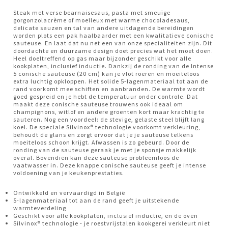
Steak met verse bearnaisesaus, pasta met smeuïge
gorgonzolacrème of moelleux met warme chocoladesaus,
delicate sauzen en tal van andere uitdagende bereidingen
worden plots een pak haalbaarder met een kwalitatieve conische
sauteuse. En laat dat nu net een van onze specialiteiten zijn. Dit
doordachte en duurzame design doet precies wat het moet doen.
Heel doeltreffend op gas maar bijzonder geschikt voor alle
kookplaten, inclusief inductie. Dankzij de ronding van de Intense
5 conische sauteuse (20 cm) kan je vlot roeren en moeiteloos
extra luchtig opkloppen. Het solide 5-lagenmateriaal tot aan de
rand voorkomt mee schiften en aanbranden. De warmte wordt
goed gespreid en je hebt de temperatuur onder controle. Dat
maakt deze conische sauteuse trouwens ook ideaal om
champignons, witlof en andere groenten kort maar krachtig te
sauteren. Nog een voordeel: de stevige, gelaste steel blijft lang
koel. De speciale Silvinox® technologie voorkomt verkleuring,
behoudt de glans en zorgt ervoor dat je je sauteuse telkens
moeiteloos schoon krijgt. Afwassen is zo gebeurd. Door de
ronding van de sauteuse geraak je met je sponsje makkelijk
overal. Bovendien kan deze sauteuse probleemloos de
vaatwasser in. Deze knappe conische sauteuse geeft je intense
voldoening van je keukenprestaties.
Ontwikkeld en vervaardigd in België
5-lagenmateriaal tot aan de rand geeft je uitstekende
warmteverdeling
Geschikt voor alle kookplaten, inclusief inductie, en de oven
Silvinox® technologie - je roestvrijstalen kookgerei verkleurt niet