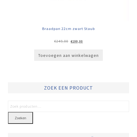
Braadpan 22cm zwart Staub
Oorspronkelijke
Huidige
€
249,00
€
199,00
prijs
prijs
was:
is:
€249,00.
€199,00.
Toevoegen aan winkelwagen
ZOEK EEN PRODUCT
Zoeken