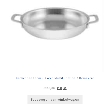
Koekenpan 28cm + 2 oren MultiFunction-7 Demeyere
Oorspronkelijke
Huidige
€
209,00
€
169,00
prijs
prijs
was:
is:
€209,00.
€169,00.
Toevoegen aan winkelwagen