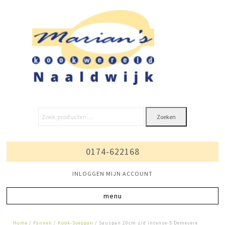
Zoeken
0174-622168
INLOGGEN MIJN ACCOUNT
Home
/
Pannen
/
Kook-Soeppan
/ Sauspan 20cm z/d Intense-5 Demeyere