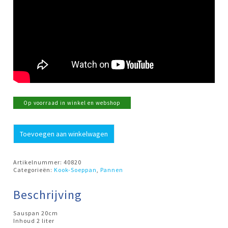
Op voorraad in winkel en webshop
Sauspan
Toevoegen aan winkelwagen
20cm
z/d
Intense-
5
Artikelnummer:
40820
Demeyere
Categorieën:
Kook-Soeppan
,
Pannen
aantal
Beschrijving
Sauspan 20cm
Inhoud 2 liter