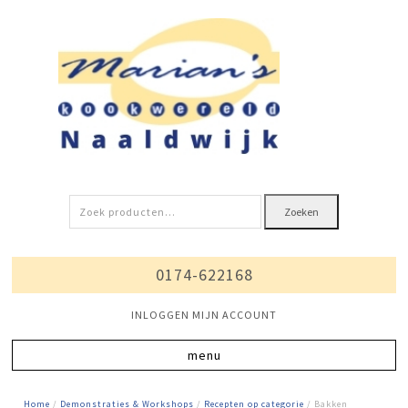
Zoeken
Zoeken
naar:
0174-622168
INLOGGEN MIJN ACCOUNT
Home
/
Demonstraties & Workshops
/
Recepten op categorie
/ Bakken