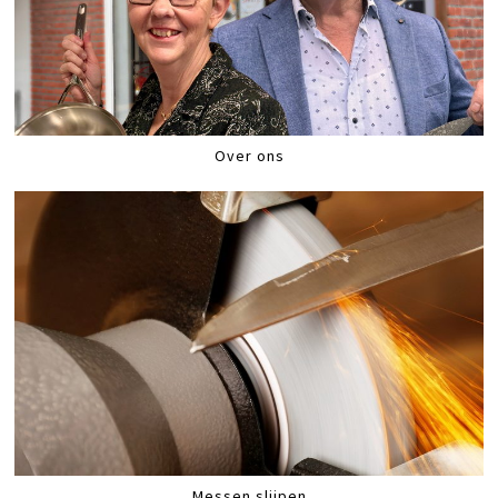
Over ons
Messen slijpen