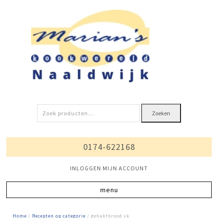
Zoeken
Zoeken
naar:
0174-622168
INLOGGEN MIJN ACCOUNT
Home
/
Recepten op categorie
/ gehaktbrood vk