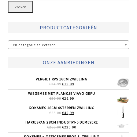
Zoeken
PRODUCTCATEGORIEËN
Een categorie selecteren
ONZE AANBIEDINGEN
VERGIET RVS 16CM ZWILLING
OORSPRONKELIJKE
HUIDIGE
€
24,99
€
19,99
PRIJS
PRIJS
WAS:
IS:
WIEGEMES MET PLANKJE VIAVO GEFU
€24,99.
€19,99.
OORSPRONKELIJKE
HUIDIGE
€
39,99
€
26,99
PRIJS
PRIJS
WAS:
IS:
KOKSMES 18CM 4STERREN ZWILLING
€39,99.
€26,99.
OORSPRONKELIJKE
HUIDIGE
€
85,00
€
49,99
PRIJS
PRIJS
WAS:
IS:
HAPJESPAN 28CM INDUSTRY-5 DEMEYERE
€85,00.
€49,99.
OORSPRONKELIJKE
HUIDIGE
€
285,00
€
225,00
PRIJS
PRIJS
WAS:
IS:
KOKSMES + OFFICEMES PROF.S. ZWILLING