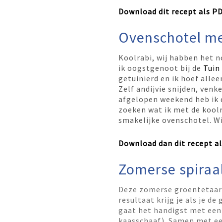
Download dit recept als P
Ovenschotel me
Koolrabi, wij habben het n
ik oogstgenoot bij de
Tuin
getuinierd en ik hoef allee
Zelf andijvie snijden, venk
afgelopen weekend heb ik
zoeken wat ik met de kool
smakelijke ovenschotel. W
Download dan dit recept a
Zomerse spiraa
Deze zomerse groentetaart 
resultaat krijg je als je de
gaat het handigst met ee
kaasschaaf). Samen met een