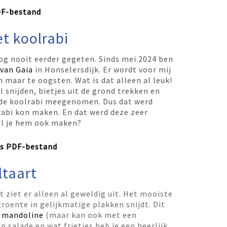
DF-bestand
t koolrabi
og nooit eerder gegeten. Sinds mei 2024 ben
 van Gaia
in Honselersdijk. Er wordt voor mij
n maar te oogsten. Wat is dat alleen al leuk!
el snijden, bietjes uit de grond trekken en
 de koolrabi meegenomen. Dus dat werd
rabi kon maken. En dat werd deze zeer
il je hem ook maken?
ls PDF-bestand
ltaart
ziet er alleen al geweldig uit. Het mooiste
 groente in gelijkmatige plakken snijdt. Dit
n
mandoline
(maar kan ook met een
 salade en wat frietjes heb je een heerlijk