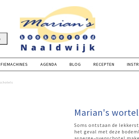
n
FFIEMACHINES
AGENDA
BLOG
RECEPTEN
INSTR
?
schotels
 ontvang Marian’s E-book in je mailbox
Marian's wortel
Soms ontstaan de lekkers
het geval met deze bodemlo
ier in
asperge-ovenschotel maken