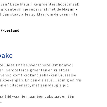
e oven? Deze kleurrijke groenteschotel maak
e groente snij je supersnel met de
Magimix
nt dan staat alles zo klaar om de oven in te
DF-bestand
bake
ze! Deze Thaise ovenschotel zit bomvol
en. Geroosterde groenten en krieltjes
bovenop komt krokant gebakken Brusselse
 de koekenpan. En dan die saus… romig en fris
en en citroensap, met een vleugje pit.
altijd waar je maar één bakplaat en één
.