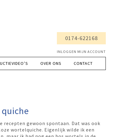
0174-622168
INLOGGEN MIJN ACCOUNT
UCTIEVIDEO’S
OVER ONS
CONTACT
 quiche
te recepten gewoon spontaan. Dat was ook
ze wortelquiche. Eigenlijk wilde ik een
, maar ik had nog een bos wortels in de