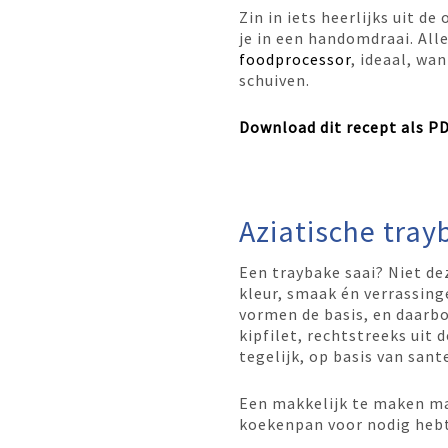
Zin in iets heerlijks uit d
je in een handomdraai. All
foodprocessor
, ideaal, wa
schuiven.
Download dit recept als P
Aziatische tray
Een traybake saai? Niet de
kleur, smaak én verrassing
vormen de basis, en daar
kipfilet, rechtstreeks uit
tegelijk, op basis van sant
Een makkelijk te maken ma
koekenpan voor nodig hebt