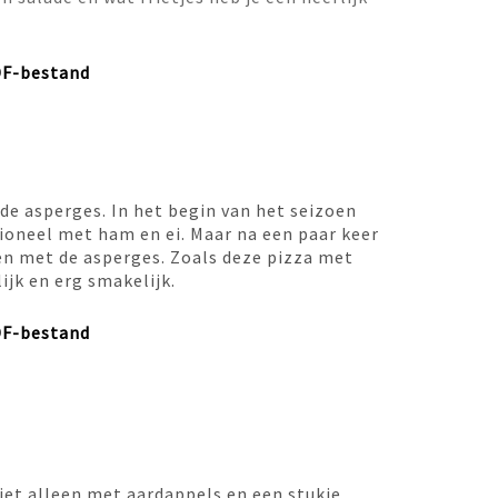
DF-bestand
e asperges. In het begin van het seizoen
tioneel met ham en ei. Maar na een paar keer
en met de asperges. Zoals deze pizza met
ijk en erg smakelijk.
DF-bestand
niet alleen met aardappels en een stukje