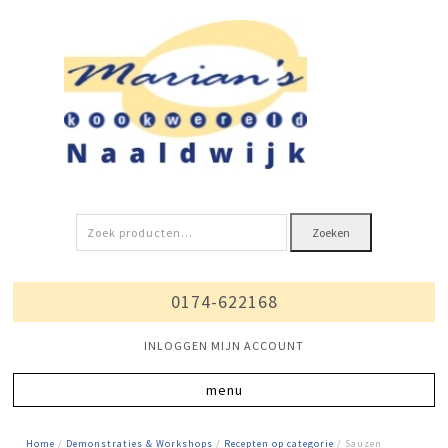
Zoeken
Zoeken
naar:
0174-622168
INLOGGEN MIJN ACCOUNT
Home
/
Demonstraties & Workshops
/
Recepten op categorie
/ Sauzen