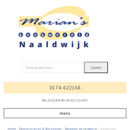
Zoeken
Zoeken
naar:
0174-622168
INLOGGEN MIJN ACCOUNT
Home
/
Demonstraties & Workshops
/
Recepten op categorie
/ Smoothies