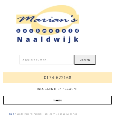
Zoeken
Zoeken
naar:
0174-622168
INLOGGEN MIJN ACCOUNT
Home
/ Wedstrijdformulier jubileum 10 jaar webshop