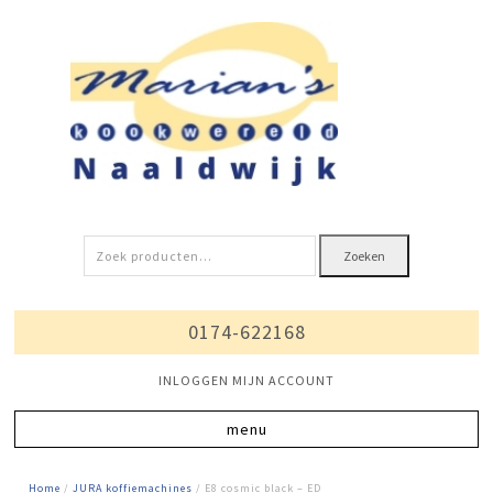
Zoeken
Zoeken
naar:
0174-622168
INLOGGEN MIJN ACCOUNT
Home
/
JURA koffiemachines
/ E8 cosmic black – ED