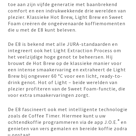
toe aan zijn vijfde generatie met baanbrekend
comfort en een indrukwekkende drie werelden van
plezier. Klassieke Hot Brew, Light Brew en Sweet
Foam creëren de ongeëvenaarde koffiemomenten
die u met de E8 kunt beleven.
De E8 is bekend met alle JURA-standaarden en
integreert ook het Light Extraction Process om
het veelzijdige hoge genot te beheersen. Hij
brouwt de Hot Brew op de klassieke manier voor
een intense smaakervaring en extraheert de Light
Brew bij ongeveer 60 °C voor een licht, ready-to-
drink genot. Hot of Light – beide werelden van
plezier profiteren van de Sweet Foam-functie, die
voor extra smaakervaringen zorgt.
De E8 fascineert ook met intelligente technologie
zoals de Coffee Timer. Hiermee kunt u uw
®
ochtendkoffie programmeren via de app J.O.E.
en
genieten van vers gemalen en bereide koffie zodra
u opstaat.