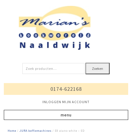
Zoeken
Zoeken
naar:
0174-622168
INLOGGEN MIJN ACCOUNT
Home
/
JURA koffiemachines
/ E8 piano white – ED