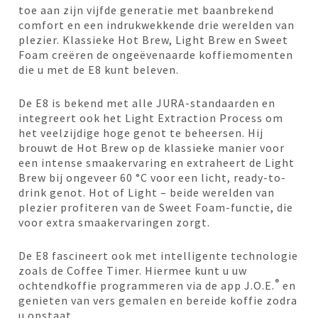
toe aan zijn vijfde generatie met baanbrekend
comfort en een indrukwekkende drie werelden van
plezier. Klassieke Hot Brew, Light Brew en Sweet
Foam creëren de ongeëvenaarde koffiemomenten
die u met de E8 kunt beleven.
De E8 is bekend met alle JURA-standaarden en
integreert ook het Light Extraction Process om
het veelzijdige hoge genot te beheersen. Hij
brouwt de Hot Brew op de klassieke manier voor
een intense smaakervaring en extraheert de Light
Brew bij ongeveer 60 °C voor een licht, ready-to-
drink genot. Hot of Light – beide werelden van
plezier profiteren van de Sweet Foam-functie, die
voor extra smaakervaringen zorgt.
De E8 fascineert ook met intelligente technologie
zoals de Coffee Timer. Hiermee kunt u uw
®
ochtendkoffie programmeren via de app J.O.E.
en
genieten van vers gemalen en bereide koffie zodra
u opstaat.