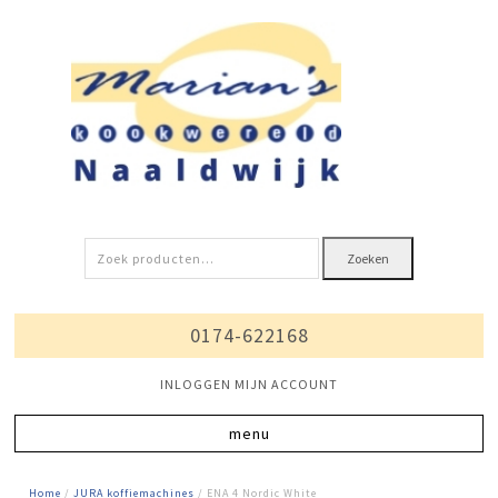
Zoeken
Zoeken
naar:
0174-622168
INLOGGEN MIJN ACCOUNT
Home
/
JURA koffiemachines
/ ENA 4 Nordic White