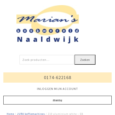
Zoeken
Zoeken
naar:
0174-622168
INLOGGEN MIJN ACCOUNT
Home
/
JURA koffiemachines
/ Z10 aluminium white – EB