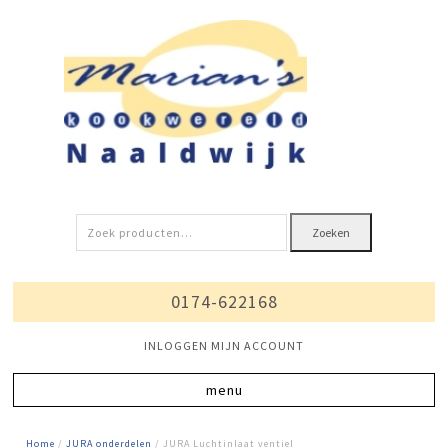
Zoeken
Zoeken
naar:
0174-622168
INLOGGEN MIJN ACCOUNT
Home
/
JURA onderdelen
/ JURA Luchtinlaat ventiel