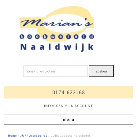
Zoeken
Zoeken
naar:
0174-622168
INLOGGEN MIJN ACCOUNT
Home
/
JURA Accessoires
/ JURA Cappuccino schotel